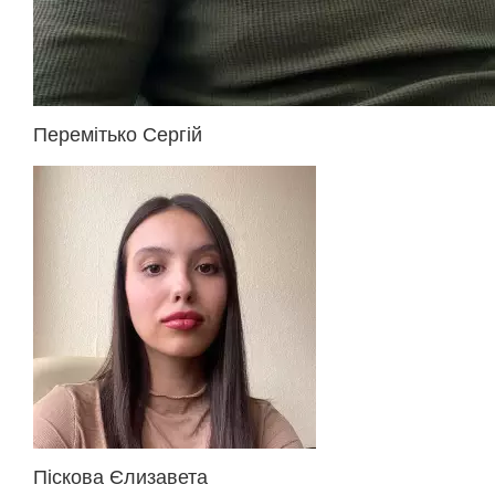
Перемітько Сергій
Піскова Єлизавета