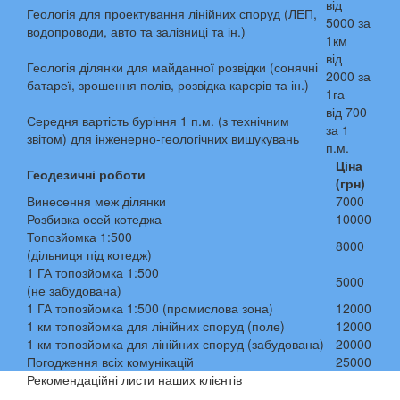
від
Геологія для проектування лінійних споруд (ЛЕП,
5000 за
водопроводи, авто та залізниці та ін.)
1км
від
Геологія ділянки для майданної розвідки (сонячні
2000 за
батареї, зрошення полів, розвідка карєрів та ін.)
1га
від 700
Середня вартість буріння 1 п.м. (з технічним
за 1
звітом) для інженерно-геологічних вишукувань
п.м.
Ціна
Геодезичні роботи
(грн)
Винесення меж ділянки
7000
Розбивка осей котеджа
10000
Топозйомка 1:500
8000
(дільниця під котедж)
1 ГА топозйомка 1:500
5000
(не забудована)
1 ГА топозйомка 1:500 (промислова зона)
12000
1 км топозйомка для лінійних споруд (поле)
12000
1 км топозйомка для лінійних споруд (забудована)
20000
Погодження всіх комунікацій
25000
Рекомендаційні листи наших клієнтів