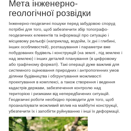
Мета інженерно-
геологічної розвідки
Інженерно-геодезичні пошуки перед забудовою споруд
потрібні для того, щоб забезпечити збір топографо-
геодезичних елементів та інформації про ситуацію і
місцевому рельєфі (наприклад, водойм, їх дні і глибині,
інших особливостей), розташування і параметри вже
побудованих будівель і конструкцій (на землі , під землею і
над землею) і інших деталей планування (в цифровому
або графічному форматі). Такі операції дуже важливі для
системного оцінювання природних і антропогенних умов
ділянки будівництва і обгрунтування можливості
проектування в комплексі, а також створення і ведення
кадастрів держави, забезпечення контролю над
територією і ризиками від непередбачених ситуацій.
Геодезичні роботи необхідно проводити для того, щоб
проаналізувати можливий вплив на майбутні конструкції,
убезпечити їх і запобігти руйнуванню і інші їх деформації.