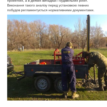
проектних
,
а
в
деяких
випадках
і
будівельних
робіт
.
Виконання
такого
аналізу
перед
установкою
певних
побудов
регламентується
нормативними
документами
.