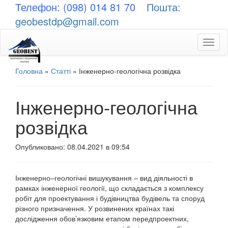
Телефон: (098) 014 81 70
Пошта:
geobestdp@gmail.com
Toggl
naviga
Головна
»
Статті
»
Інженерно-геологічна розвідка
Інженерно-геологічна
розвідка
Опубликовано: 08.04.2021 в 09:54
Інженерно
–
геологічні
вишукування
–
вид
діяльності
в
рамках
інженерної
геології
,
що складається
з
комплексу
робіт
для
проектування
і
будівництва
будівель
та
споруд
різного
призначення
.
У
розвинених
країнах
такі
дослідження
обов’язковим
етапом
передпроектних
,