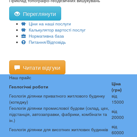
Приклад топографо-геодезичних вишукувань
Переглянути
Ціни на наші послуги
Калькулятор вартості послуг
Нормативна база
Питання/Відповідь
Читати відгуки
Наш прайс
Ціна
Геологічні роботи
(грн)
Геологія ділянки приватного житлового будинку
від
(котеджу)
15000
Геологія ділянки промислової будови (склад, цех,
від
підстанція, автозаправки, фабрики, комбінати та
20000
ін.)
від
Геологія ділянки для висотних житлових будинків
60000