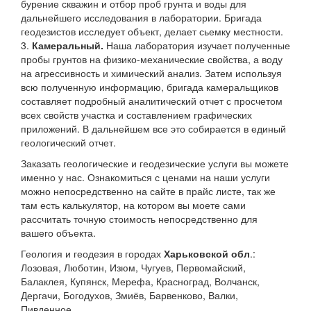
бурение скважин и отбор проб грунта и воды для
дальнейшего исследования в лаборатории. Бригада
геодезистов исследует объект, делает сьемку местности.
3.
Камеральный.
Наша лаборатория изучает полученные
пробы грунтов на физико-механические свойства, а воду
на агрессивность и химический анализ. Затем используя
всю полученную информацию, бригада камеральщиков
составляет подробный аналитический отчет с просчетом
всех свойств участка и составлением графических
приложений. В дальнейшем все это собирается в единый
геологический отчет.
Заказать геологические и геодезические услуги вы можете
именно у нас. Ознакомиться с ценами на наши услуги
можно непосредственно на сайте в прайс листе, так же
там есть калькулятор, на котором вы моете сами
рассчитать точную стоимость непосредственно для
вашего объекта.
Геология и геодезия в городах
Харьковской обл
.:
Лозовая, Люботин, Изюм, Чугуев, Первомайский,
Балаклея, Купянск, Мерефа, Красноград, Волчанск,
Дергачи, Богодухов, Змиёв, Барвенково, Валки,
Пивденное.