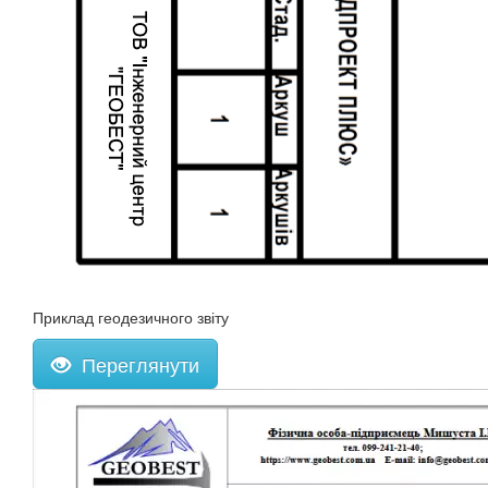
Приклад геодезичного звіту
Переглянути