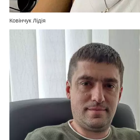
Ковінчук Лідія