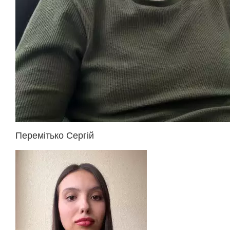
Перемітько Сергій