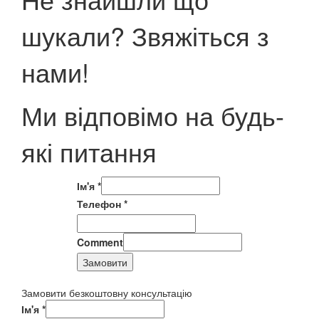
шукали? Звяжіться з
нами!
Ми відповімо на будь-
які питання
Ім'я
*
Телефон
*
Comment
Замовити
Замовити безкоштовну консультацію
Ім'я
*