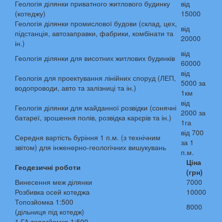
Геологія ділянки приватного житлового будинку
від
(котеджу)
15000
Геологія ділянки промислової будови (склад, цех,
від
підстанція, автозаправки, фабрики, комбінати та
20000
ін.)
від
Геологія ділянки для висотних житлових будинків
60000
від
Геологія для проектування лінійних споруд (ЛЕП,
5000 за
водопроводи, авто та залізниці та ін.)
1км
від
Геологія ділянки для майданної розвідки (сонячні
2000 за
батареї, зрошення полів, розвідка карєрів та ін.)
1га
від 700
Середня вартість буріння 1 п.м. (з технічним
за 1
звітом) для інженерно-геологічних вишукувань
п.м.
Ціна
Геодезичні роботи
(грн)
Винесення меж ділянки
7000
Розбивка осей котеджа
10000
Топозйомка 1:500
8000
(дільниця під котедж)
1 ГА топозйомка 1:500