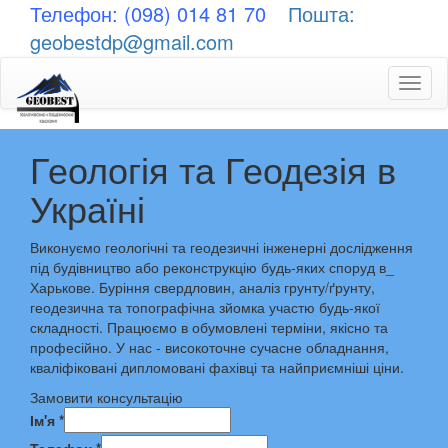
Телефон: (098) 014 81 70
Пошта:
geobestdp@gmail.com
Toggl
naviga
Геологія та Геодезія в
Україні
Виконуємо геологічні та геодезичні інженерні дослідження
під будівництво або реконструкцію будь-яких споруд в_
Харькове. Буріння свердловин, аналіз грунту/ґрунту,
геодезична та топографічна зйомка участю будь-якої
складності. Працюємо в обумовлені терміни, якісно та
професійно. У нас - високоточне сучасне обладнання,
кваліфіковані дипломовані фахівці та найприємніші ціни.
Замовити консультацію
Ім'я
*