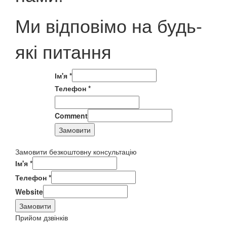
Ми відповімо на будь-
які питання
Ім'я
*
Телефон
*
Comment
Замовити
Замовити безкоштовну консультацію
Ім'я
*
Телефон
*
Website
Замовити
Прийом дзвінків