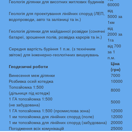
Геологія ділянки для висотних житлових будинків
60000
від
Геологія для проектування лінійних споруд (ЛЕП,
5000 за
водопроводи, авто та залізниці та ін.)
1км
від
Геологія ділянки для майданної розвідки (сонячні
2000 за
батареї, зрошення полів, розвідка карєрів та ін.)
1га
від 700
Середня вартість буріння 1 п.м. (з технічним
за 1
звітом) для інженерно-геологічних вишукувань
п.м.
Ціна
Геодезичні роботи
(грн)
Винесення меж ділянки
7000
Розбивка осей котеджа
10000
Топозйомка 1:500
8000
(дільниця під котедж)
1 ГА топозйомка 1:500
5000
(не забудована)
1 ГА топозйомка 1:500 (промислова зона)
12000
1 км топозйомка для лінійних споруд (поле)
12000
1 км топозйомка для лінійних споруд (забудована)
20000
Погодження всіх комунікацій
25000