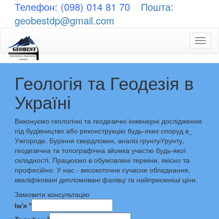
Телефон: (098) 014 81 70
Пошта:
geobestdp@gmail.com
Toggl
naviga
Геологія та Геодезія в
Україні
Виконуємо геологічні та геодезичні інженерні дослідження
під будівництво або реконструкцію будь-яких споруд в_
Ужгороде. Буріння свердловин, аналіз грунту/ґрунту,
геодезична та топографічна зйомка участю будь-якої
складності. Працюємо в обумовлені терміни, якісно та
професійно. У нас - високоточне сучасне обладнання,
кваліфіковані дипломовані фахівці та найприємніші ціни.
Замовити консультацію
Ім'я
*