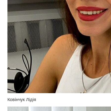
Ковінчук Лідія