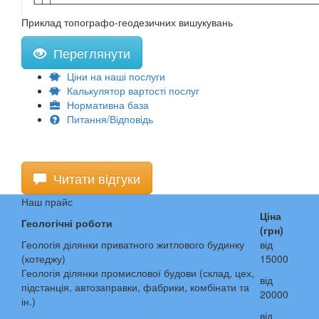
Приклад топографо-геодезичних вишукувань
Переглянути
Ціни на наші послуги
Калькулятор вартості послуг
Нормативна база
Питання/Відповідь
Читати відгуки
Наш прайс
Ціна
Геологічні роботи
(грн)
Геологія ділянки приватного житлового будинку
від
(котеджу)
15000
Геологія ділянки промислової будови (склад, цех,
від
підстанція, автозаправки, фабрики, комбінати та
20000
ін.)
від