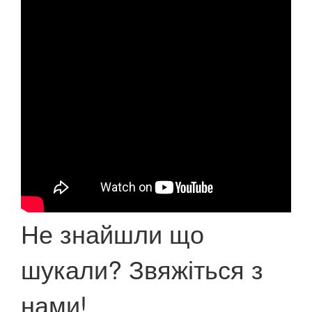
Не знайшли що
шукали? Звяжіться з
нами!