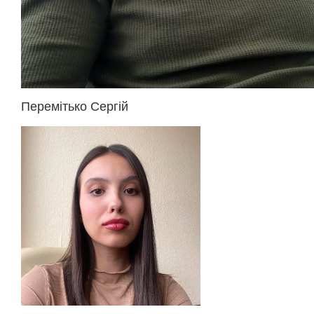
Перемітько Сергій