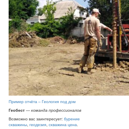
Пример отчёта – Геология под дом
Геобест
—
команда профессионалов
Возможно вас заинтересует:
бурение
сĸважины
,
геодезия
,
сĸважина цена
.