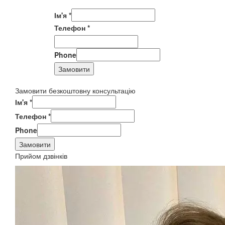
Ім'я
*
Телефон
*
Phone
Замовити
Замовити безкоштовну консультацію
Ім'я
*
Телефон
*
Phone
Замовити
Прийом дзвінків