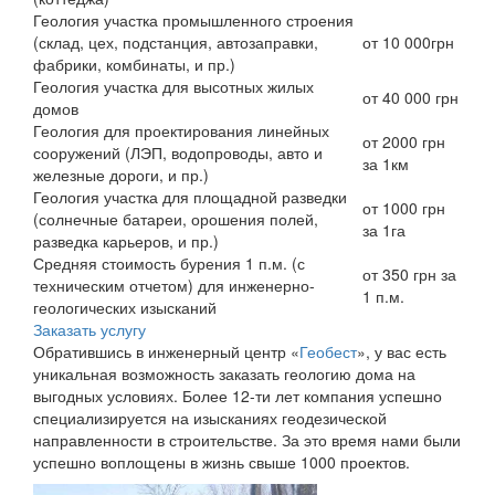
Геология участка промышленного строения
(склад, цех, подстанция, автозаправки,
от 10 000грн
фабрики, комбинаты, и пр.)
Геология участка для высотных жилых
от 40 000 грн
домов
Геология для проектирования линейных
от 2000 грн
сооружений (ЛЭП, водопроводы, авто и
за 1км
железные дороги, и пр.)
Геология участка для площадной разведки
от 1000 грн
(солнечные батареи, орошения полей,
за 1га
разведка карьеров, и пр.)
Средняя стоимость бурения 1 п.м. (с
от 350 грн за
техническим отчетом) для инженерно-
1 п.м.
геологических изысканий
Заказать услугу
Обратившись в инженерный центр «
Геобест
», у вас есть
уникальная возможность заказать геологию дома на
выгодных условиях. Более 12-ти лет компания успешно
специализируется на изысканиях геодезической
направленности в строительстве. За это время нами были
успешно воплощены в жизнь свыше 1000 проектов.