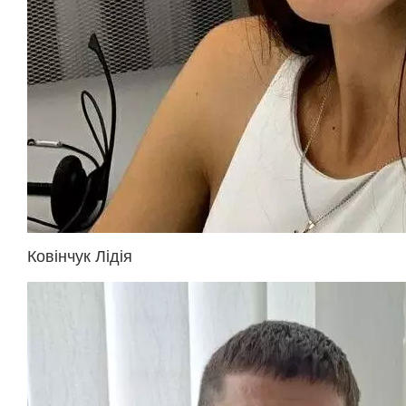
Ковінчук Лідія