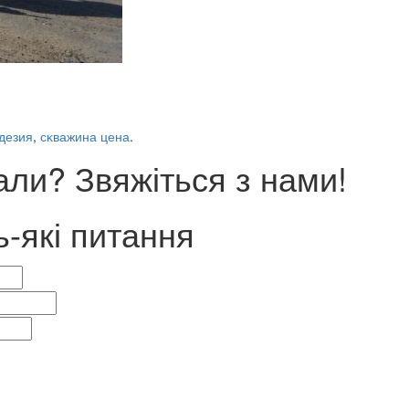
дезия
,
сĸважина цена
.
ли? Звяжіться з нами!
ь-які питання