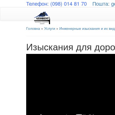
Телефон: (098) 014 81 70
Пошта: g
Головна
»
Услуги
»
Инженерные изыскания и их ви
Изыскания для доро