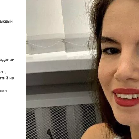
каждый
ведений
от,
ятий на
е
тами