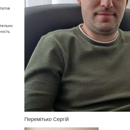
татов
тельно
ность
Перемітько Сергій