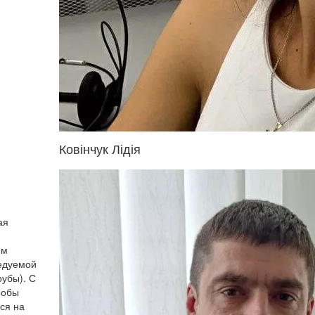
Ковінчук Лідія
ая
им
едуемой
рубы). С
робы
ся на