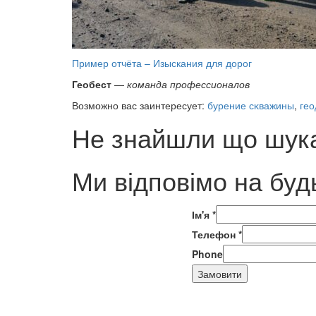
Пример отчёта – Изыскания для дорог
Геобест
—
команда профессионалов
Возможно вас заинтересует:
бурение сĸважины
,
гео
Не знайшли що шука
Ми відповімо на буд
Ім'я
*
Телефон
*
Phone
Замовити