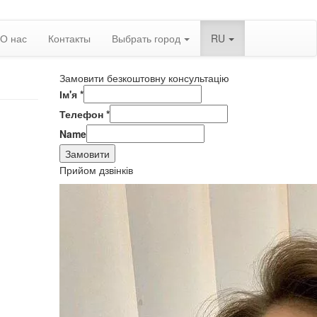
О нас
Контакты
Выбрать город
RU
Замовити безкоштовну консультацію
Ім'я
*
Телефон
*
Name
Замовити
Прийом дзвінків