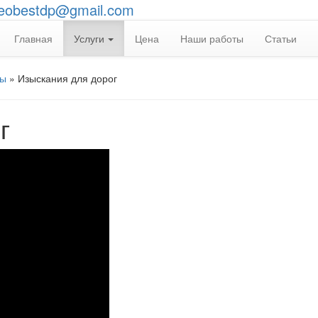
eobestdp@gmail.com
Главная
Услуги
Цена
Наши работы
Статьи
ды
»
Изыскания для дорог
г