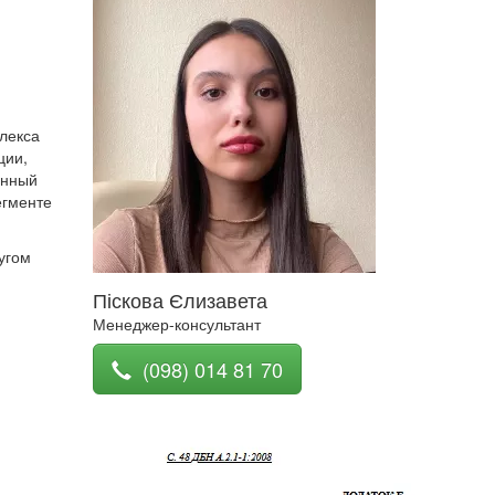
лекса
ции,
анный
егменте
угом
Піскова Єлизавета
Менеджер-консультант
(098) 014 81 70