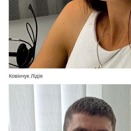
Ковінчук Лідія