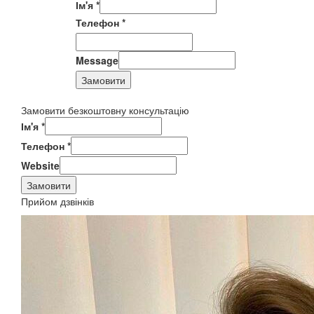
Ім'я
*
Телефон
*
Message
Замовити
Замовити безкоштовну консультацію
Ім'я
*
Телефон
*
Website
Замовити
Прийом дзвінків