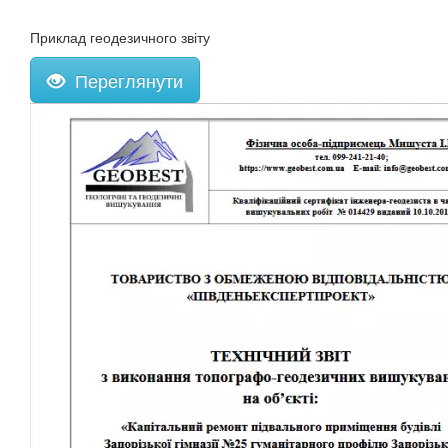
Приклад геодезичного звіту
Переглянути