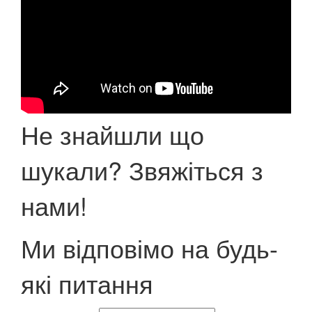
Не знайшли що
шукали? Звяжіться з
нами!
Ми відповімо на будь-
які питання