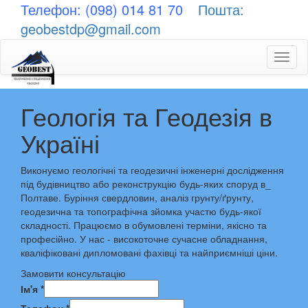
Телефон: (098) 014 81 70
Пошта:
geobestdp@gmail.com
Toggl
naviga
Геологія та Геодезія в
Україні
Виконуємо геологічні та геодезичні інженерні дослідження
під будівництво або реконструкцію будь-яких споруд в_
Полтаве. Буріння свердловин, аналіз грунту/ґрунту,
геодезична та топографічна зйомка участю будь-якої
складності. Працюємо в обумовлені терміни, якісно та
професійно. У нас - високоточне сучасне обладнання,
кваліфіковані дипломовані фахівці та найприємніші ціни.
Замовити консультацію
Ім'я
*