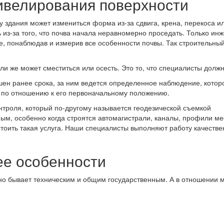
ивелирования поверхности
у здания может измениться форма из-за сдвига, крена, перекоса и
 из-за того, что почва начала неравномерно проседать. Только ин
е, понаблюдав и измерив все особенности почвы. Так строительны
и же может сместиться или осесть. Это то, что специалисты должн
шен ранее срока, за ним ведется определенное наблюдение, котор
я по отношению к его первоначальному положению.
троля, который по-другому называется геодезической съемкой
ым, особенно когда строятся автомагистрали, каналы, профили ме
стоить такая услуга. Наши специалисты выполняют работу качестве
ее особенности
но бывает техническим и общим государственным. А в отношении 