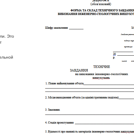
ли. Это
т
тельной