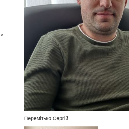
 а
Перемітько Сергій