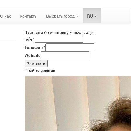
О нас
Контакты
Выбрать город
RU
Замовити безкоштовну консультацію
Ім'я
*
Телефон
*
Website
Замовити
Прийом дзвінків