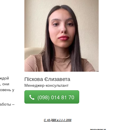
аждой
Піскова Єлизавета
, они
Менеджер-консультант
овень у
(098) 014 81 70
аботы –