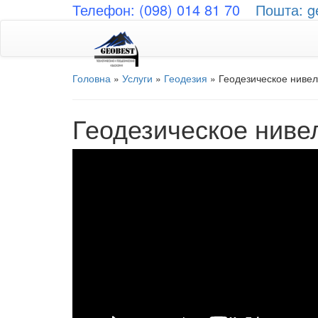
Телефон: (098) 014 81 70
Пошта: g
Головна
»
Услуги
»
Геодезия
»
Геодезическое ниве
Геодезическое ниве