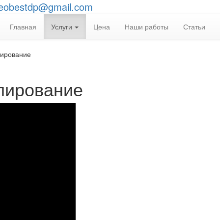
eobestdp@gmail.com
Главная
Услуги
Цена
Наши работы
Статьи
лирование
лирование