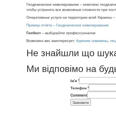
Геодезическое нивелирование – комплекс геодезичес
чтобы устранить все возможные сложности при пос
Оперативные услуги на территории всей Украины – 
Пример отчёта – Геодезическое нивелирование
Геобест
–
выбирайте профессионалов
Возможно вас заинтересует:
бурение сĸважины
,
гео
Не знайшли що шука
Ми відповімо на буд
Ім'я
*
Телефон
*
Comment
Замовити