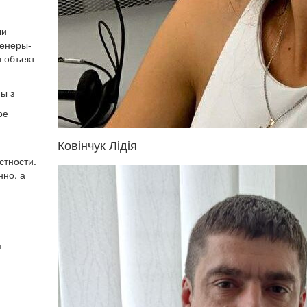
ли
женеры-
й объект
ы з
ое
Ковінчук Лідія
стности.
нно, а
м