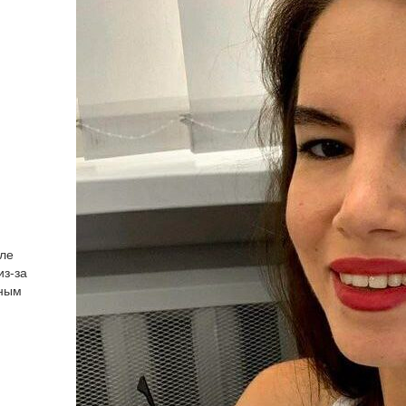
сле
из-за
ьным