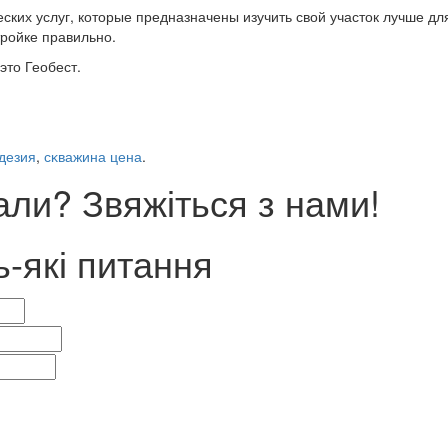
ких услуг, которые предназначены изучить свой участок лучше для
тройке правильно.
это Геобест.
дезия
,
сĸважина цена
.
ли? Звяжіться з нами!
ь-які питання