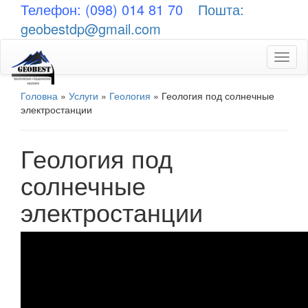
Телефон: (098) 014 81 70
Пошта:
geobestdp@gmail.com
Toggl
naviga
Головна
»
Услуги
»
Геология
»
Геология под солнечные
электростанции
Геология под
солнечные
электростанции