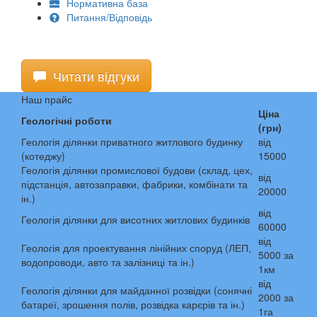
Нормативна база
Питання/Відповідь
Читати відгуки
Наш прайс
Ціна
Геологічні роботи
(грн)
Геологія ділянки приватного житлового будинку
від
(котеджу)
15000
Геологія ділянки промислової будови (склад, цех,
від
підстанція, автозаправки, фабрики, комбінати та
20000
ін.)
від
Геологія ділянки для висотних житлових будинків
60000
від
Геологія для проектування лінійних споруд (ЛЕП,
5000 за
водопроводи, авто та залізниці та ін.)
1км
від
Геологія ділянки для майданної розвідки (сонячні
2000 за
батареї, зрошення полів, розвідка карєрів та ін.)
1га