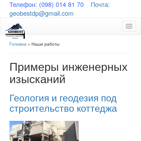
Телефон: (098) 014 81 70
Почта:
geobestdp@gmail.com
Toggl
naviga
Головна
»
Наши работы
Примеры инженерных
изысканий
Геология и геодезия под
строительство коттеджа