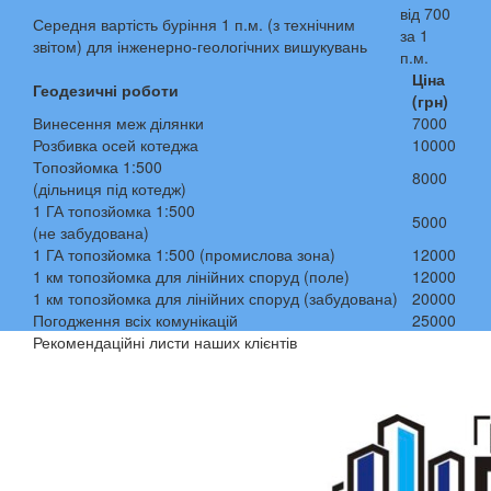
від 700
Середня вартість буріння 1 п.м. (з технічним
за 1
звітом) для інженерно-геологічних вишукувань
п.м.
Ціна
Геодезичні роботи
(грн)
Винесення меж ділянки
7000
Розбивка осей котеджа
10000
Топозйомка 1:500
8000
(дільниця під котедж)
1 ГА топозйомка 1:500
5000
(не забудована)
1 ГА топозйомка 1:500 (промислова зона)
12000
1 км топозйомка для лінійних споруд (поле)
12000
1 км топозйомка для лінійних споруд (забудована)
20000
Погодження всіх комунікацій
25000
Рекомендаційні листи наших клієнтів