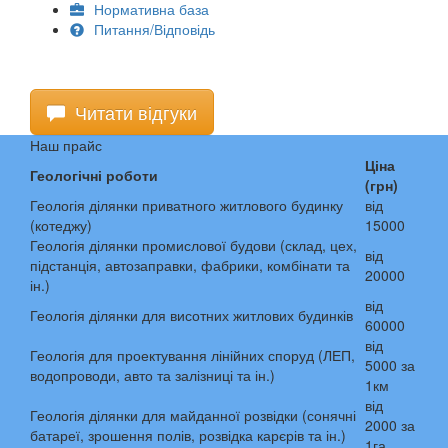
Нормативна база
Питання/Відповідь
Читати відгуки
Наш прайс
Ціна
Геологічні роботи
(грн)
Геологія ділянки приватного житлового будинку
від
(котеджу)
15000
Геологія ділянки промислової будови (склад, цех,
від
підстанція, автозаправки, фабрики, комбінати та
20000
ін.)
від
Геологія ділянки для висотних житлових будинків
60000
від
Геологія для проектування лінійних споруд (ЛЕП,
5000 за
водопроводи, авто та залізниці та ін.)
1км
від
Геологія ділянки для майданної розвідки (сонячні
2000 за
батареї, зрошення полів, розвідка карєрів та ін.)
1га