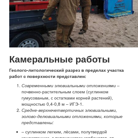
Камеральные работы
Геолого-литологический разрез в пределах участка
работ с поверхности представлен:
Современными элювиальными отложениями
–
почвенно-растительным слоем (суглинком
гумусованым, с остатками корней растений),
мощностью 0,4-0,8 м – ИГЭ-1.
Средне-верхнечетвертичных элювиальными,
эолово-делювиальными отложениями, которые
представлены:
– суглинком легким, лёсами, полутвердой
консистенции, с включениями карбонатов, от