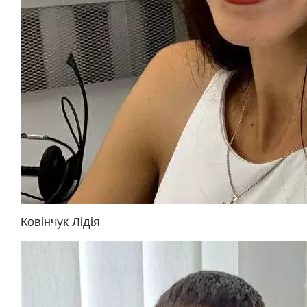
Ковінчук Лідія