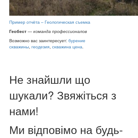
Пример отчёта – Геологическая съемка
Геобест
—
команда профессионалов
Возможно вас заинтересует:
бурение
сĸважины
,
геодезия
,
сĸважина цена
.
Не знайшли що
шукали? Звяжіться з
нами!
Ми відповімо на будь-