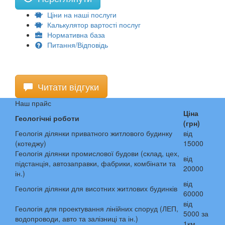
Ціни на наші послуги
Калькулятор вартості послуг
Нормативна база
Питання/Відповідь
Читати відгуки
Наш прайс
Ціна
Геологічні роботи
(грн)
Геологія ділянки приватного житлового будинку
від
(котеджу)
15000
Геологія ділянки промислової будови (склад, цех,
від
підстанція, автозаправки, фабрики, комбінати та
20000
ін.)
від
Геологія ділянки для висотних житлових будинків
60000
від
Геологія для проектування лінійних споруд (ЛЕП,
5000 за
водопроводи, авто та залізниці та ін.)
1км