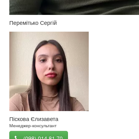
Перемітько Сергій
Піскова Єлизавета
Менеджер-консультант
(098) 014 81 70