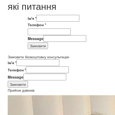
які питання
Ім'я
*
Телефон
*
Message
Замовити
Замовити безкоштовну консультацію
Ім'я
*
Телефон
*
Message
Замовити
Прийом дзвінків