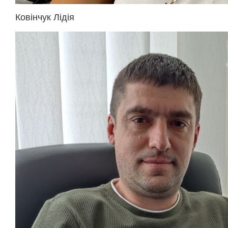
Ковінчук Лідія