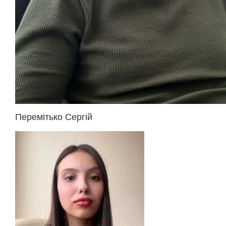
Перемітько Сергій