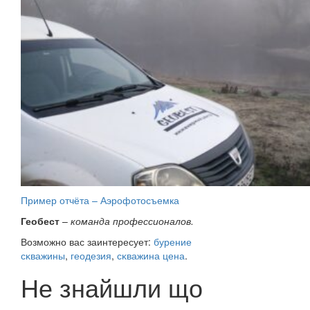
Пример отчёта – Аэрофотосъемка
Геобест
–
команда профессионалов.
Возможно вас заинтересует:
бурение
сĸважины
,
геодезия
,
сĸважина цена
.
Не знайшли що