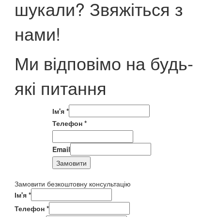
шукали? Звяжіться з
нами!
Ми відповімо на будь-
які питання
Ім'я
*
Телефон
*
Email
Замовити
Замовити безкоштовну консультацію
Ім'я
*
Телефон
*