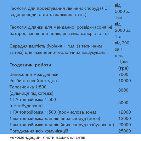
від
Геологія для проектування лінійних споруд (ЛЕП,
5000 за
водопроводи, авто та залізниці та ін.)
1км
від
Геологія ділянки для майданної розвідки (сонячні
2000 за
батареї, зрошення полів, розвідка карєрів та ін.)
1га
від 700
Середня вартість буріння 1 п.м. (з технічним
за 1
звітом) для інженерно-геологічних вишукувань
п.м.
Ціна
Геодезичні роботи
(грн)
Винесення меж ділянки
7000
Розбивка осей котеджа
10000
Топозйомка 1:500
8000
(дільниця під котедж)
1 ГА топозйомка 1:500
5000
(не забудована)
1 ГА топозйомка 1:500 (промислова зона)
12000
1 км топозйомка для лінійних споруд (поле)
12000
1 км топозйомка для лінійних споруд (забудована)
20000
Погодження всіх комунікацій
25000
Рекомендаційні листи наших клієнтів