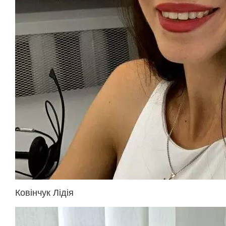
Ковінчук Лідія