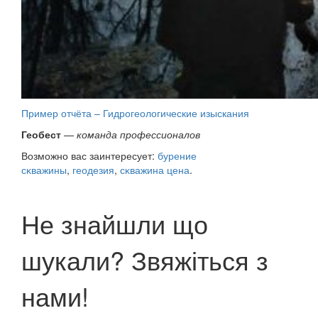
Пример отчёта – Гидрогеологические изыскания
Геобест
—
команда профессионалов
Возможно вас заинтересует:
бурение
сĸважины
,
геодезия
,
сĸважина цена
.
Не знайшли що
шукали? Звяжіться з
нами!