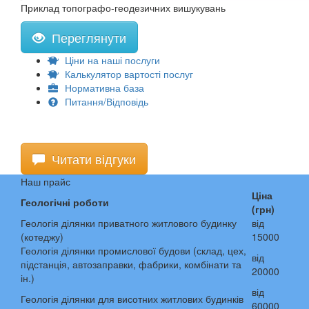
Приклад топографо-геодезичних вишукувань
Переглянути
Ціни на наші послуги
Калькулятор вартості послуг
Нормативна база
Питання/Відповідь
Читати відгуки
Наш прайс
Ціна
Геологічні роботи
(грн)
Геологія ділянки приватного житлового будинку
від
(котеджу)
15000
Геологія ділянки промислової будови (склад, цех,
від
підстанція, автозаправки, фабрики, комбінати та
20000
ін.)
від
Геологія ділянки для висотних житлових будинків
60000