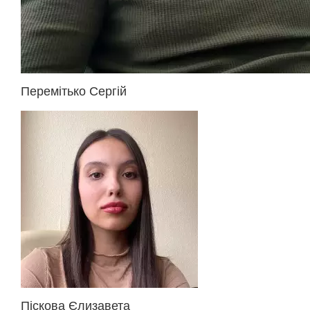
Перемітько Сергій
Піскова Єлизавета