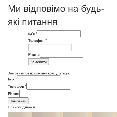
Ми відповімо на будь-
які питання
Ім'я
*
Телефон
*
Phone
Замовити
Замовити безкоштовну консультацію
Ім'я
*
Телефон
*
Phone
Замовити
Прийом дзвінків