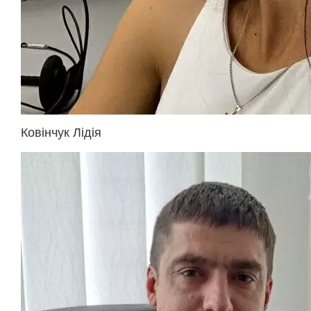
Ковінчук Лідія