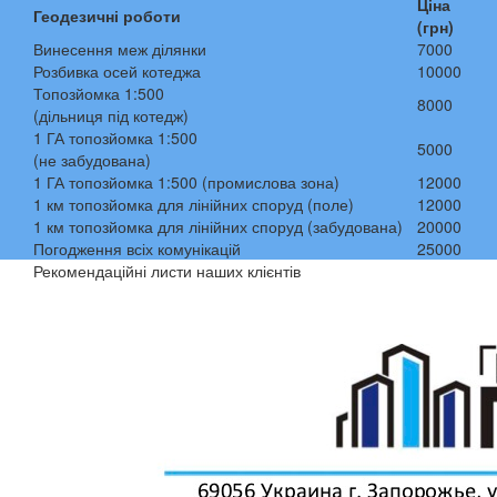
Ціна
Геодезичні роботи
(грн)
Винесення меж ділянки
7000
Розбивка осей котеджа
10000
Топозйомка 1:500
8000
(дільниця під котедж)
1 ГА топозйомка 1:500
5000
(не забудована)
1 ГА топозйомка 1:500 (промислова зона)
12000
1 км топозйомка для лінійних споруд (поле)
12000
1 км топозйомка для лінійних споруд (забудована)
20000
Погодження всіх комунікацій
25000
Рекомендаційні листи наших клієнтів