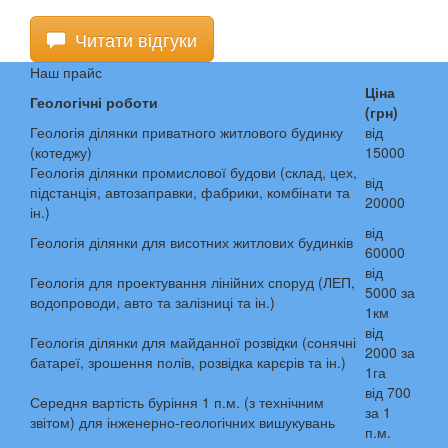
Читати відгуки
Наш прайс
Ціна
Геологічні роботи
(грн)
Геологія ділянки приватного житлового будинку
від
(котеджу)
15000
Геологія ділянки промислової будови (склад, цех,
від
підстанція, автозаправки, фабрики, комбінати та
20000
ін.)
від
Геологія ділянки для висотних житлових будинків
60000
від
Геологія для проектування лінійних споруд (ЛЕП,
5000 за
водопроводи, авто та залізниці та ін.)
1км
від
Геологія ділянки для майданної розвідки (сонячні
2000 за
батареї, зрошення полів, розвідка карєрів та ін.)
1га
від 700
Середня вартість буріння 1 п.м. (з технічним
за 1
звітом) для інженерно-геологічних вишукувань
п.м.