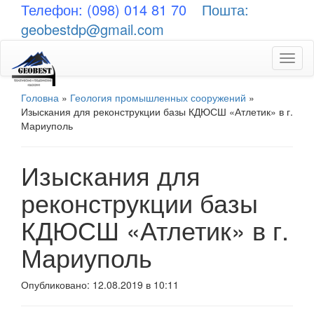
Телефон: (098) 014 81 70
Пошта:
geobestdp@gmail.com
Toggl
naviga
Головна
»
Геология промышленных сооружений
»
Изыскания для реконструкции базы КДЮСШ «Атлетик» в г.
Мариуполь
Изыскания для
реконструкции базы
КДЮСШ «Атлетик» в г.
Мариуполь
Опубликовано: 12.08.2019 в 10:11