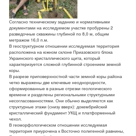
Согласно техническому заданию и нормативными
документами на исследуемом участке пробурены 2
разведочные скважины глубиной по 8,0 м, общим
метражом 16,0 п.м.
В геоструктурном отношении исследуемая территория
расположена на южном склоне Приазовского блока
Украинского кристаллического щита, который
характеризуется сложной глубинной строением земной
коры.
В разрезе приповерхностной части земной коры района
четко выражены две ключевые неоднородности,
сформированные в разные отрезки геологического
времени и разделены региональными структурными
несогласованностями. Они обычно выделяются как
структурные этажи (снизу вверх): докембрийский
кристаллический фундамент УКЩ и платформенный
чехол.
В геоморфологическом отношении исследуемая
территория приурочена к Восточно полигенной равнины,