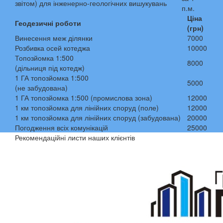
звітом) для інженерно-геологічних вишукувань
п.м.
Ціна
Геодезичні роботи
(грн)
Винесення меж ділянки
7000
Розбивка осей котеджа
10000
Топозйомка 1:500
8000
(дільниця під котедж)
1 ГА топозйомка 1:500
5000
(не забудована)
1 ГА топозйомка 1:500 (промислова зона)
12000
1 км топозйомка для лінійних споруд (поле)
12000
1 км топозйомка для лінійних споруд (забудована)
20000
Погодження всіх комунікацій
25000
Рекомендаційні листи наших клієнтів