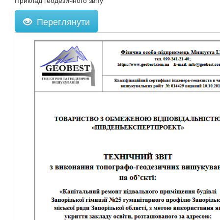
Приклад геодезичного звіту
Переглянути