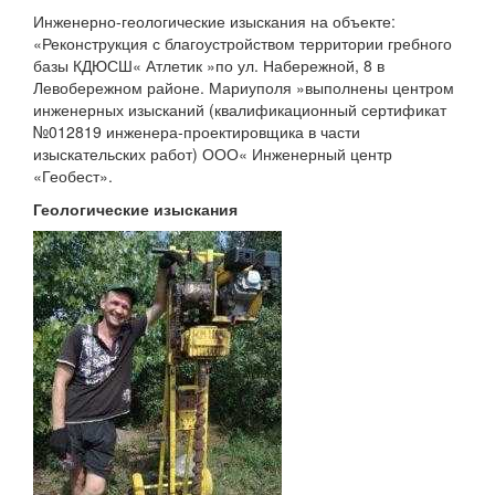
Инженерно-геологические изыскания на объекте:
«Реконструкция с благоустройством территории гребного
базы КДЮСШ« Атлетик »по ул. Набережной, 8 в
Левобережном районе. Мариуполя »выполнены центром
инженерных изысканий (квалификационный сертификат
№012819 инженера-проектировщика в части
изыскательских работ) ООО« Инженерный центр
«Геобест».
Геологические изыскания