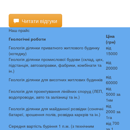
Читати відгуки
Наш прайс
Ціна
Геологічні роботи
(грн)
Геологія ділянки приватного житлового будинку
від
(котеджу)
15000
Геологія ділянки промислової будови (склад, цех,
від
підстанція, автозаправки, фабрики, комбінати та
20000
ін.)
від
Геологія ділянки для висотних житлових будинків
60000
від
Геологія для проектування лінійних споруд (ЛЕП,
5000 за
водопроводи, авто та залізниці та ін.)
1км
від
Геологія ділянки для майданної розвідки (сонячні
2000 за
батареї, зрошення полів, розвідка карєрів та ін.)
1га
від 700
Середня вартість буріння 1 п.м. (з технічним
за 1