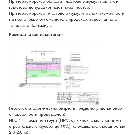
Причерноморской области пластово-аккумулятивных и
пластово-денудационных низменностей,
Причерноморской пластово-аккумулятивной низменности
на неогеновых отложениях, в пределах подсыпанного
террасы р. Кальмиус.
Камеральные изыскания
Геолого-литологический разрез в пределах участка работ
с поверхности представлен:
ИГЭ-1 – насыпной грунт (ПРС, суглинок, с включениями
строительного мусора до 10%), слежавшийся, мощностью
2,3-2,6 м;