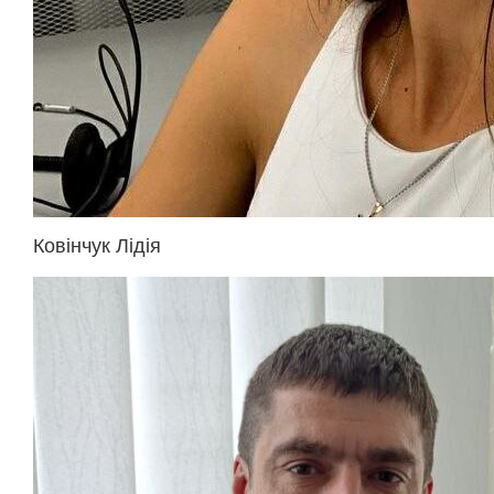
Ковінчук Лідія