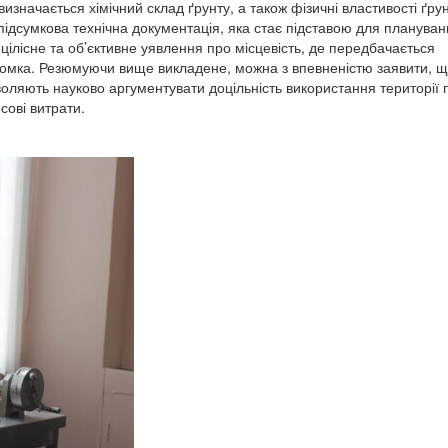
изначається хімічний склад ґрунту, а також фізичні властивості ґру
 підсумкова технічна документація, яка стає підставою для плануван
 цілісне та об’єктивне уявлення про місцевість, де передбачається
йомка. Резюмуючи вище викладене, можна з впевненістю заявити, 
воляють науково аргументувати доцільність використання території 
сові витрати.