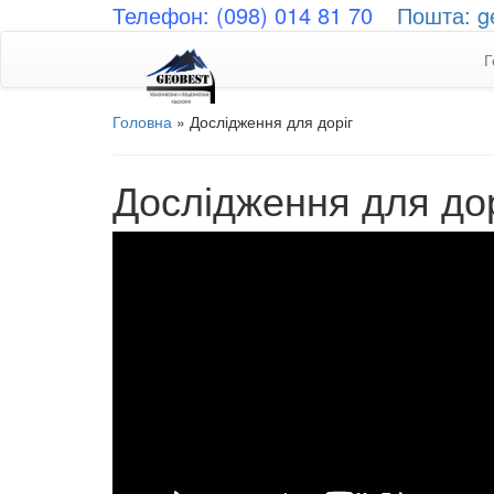
Телефон: (098) 014 81 70
Пошта: g
Г
Головна
»
Дослідження для доріг
Дослідження для дор