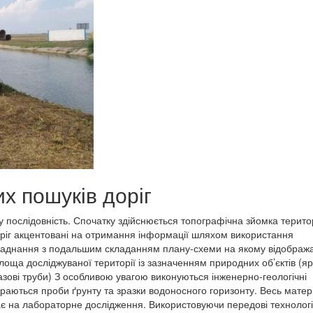
х пошуків доріг
 послідовність. Спочатку здійснюється топографічна зйомка територ
оріг акцентовані на отримання інформації шляхом використання
бладнання з подальшим складанням плану-схеми на якому відображ
ща досліджуваної території із зазначенням природних об’єктів (яр
газові труби) З особливою увагою виконуються інженерно-геологічні
аються проби ґрунту та зразки водоносного горизонту. Весь матер
ає на лабораторне дослідження. Використовуючи передові технологі