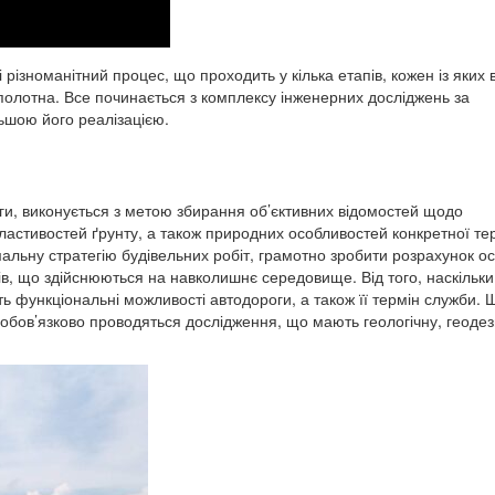
 різноманітний процес, що проходить у кілька етапів, кожен із яких в
 полотна. Все починається з комплексу інженерних досліджень за
ьшою його реалізацією.
оги, виконується з метою збирання об’єктивних відомостей щодо
ластивостей ґрунту, а також природних особливостей конкретної тер
льну стратегію будівельних робіт, грамотно зробити розрахунок о
ів, що здійснюються на навколишнє середовище. Від того, наскільки
ь функціональні можливості автодороги, а також її термін служби. 
обов’язково проводяться дослідження, що мають геологічну, геодез