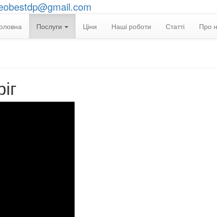
eobestdp@gmail.com
оловна
Послуги
Ціни
Наші роботи
Статті
Про 
іг