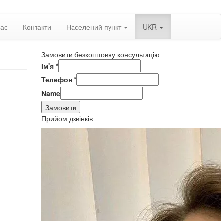
нас
Контакти
Населений пункт
UKR
Замовити безкоштовну консультацію
Ім'я
*
Телефон
*
Name
Замовити
Прийом дзвінків