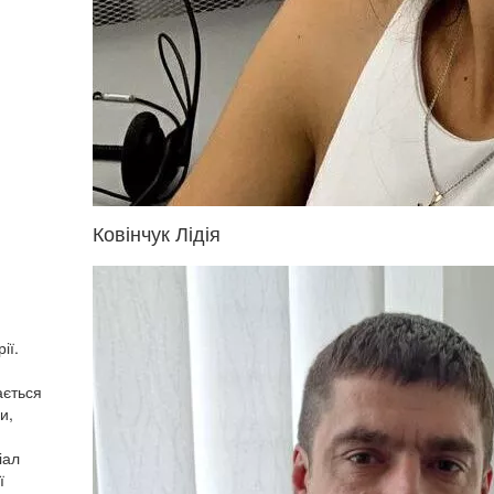
Ковінчук Лідія
ії.
ається
и,
іал
ї