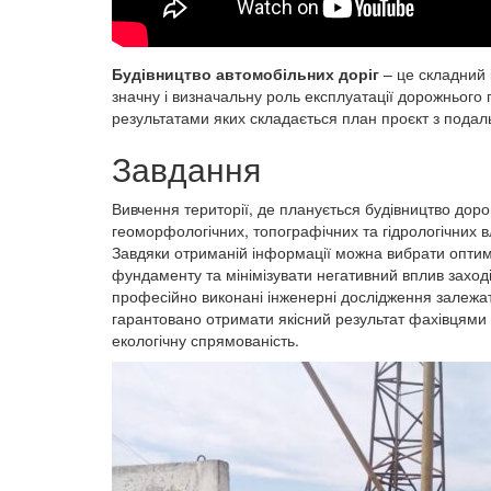
Будівництво автомобільних доріг
– це складний і
значну і визначальну роль експлуатації дорожнього
результатами яких складається план проєкт з подал
Завдання
Вивчення території, де планується будівництво дор
геоморфологічних, топографічних та гідрологічних в
Завдяки отриманій інформації можна вибрати оптима
фундаменту та мінімізувати негативний вплив заход
професійно виконані інженерні дослідження залежат
гарантовано отримати якісний результат фахівцями 
екологічну спрямованість.