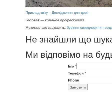
Приклад звіту – Дослідження для доріг
Геобест
—
команда професіоналів
Можливо вас зацікавить:
буріння свердловини
,
геоде
Не знайшли що шука
Ми відповімо на буд
Ім'я
*
Телефон
*
Phone
Замовити