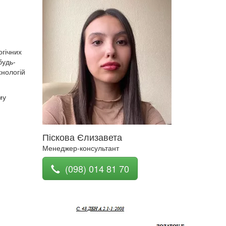
гічних
будь-
хнологій
му
Піскова Єлизавета
Менеджер-консультант
(098) 014 81 70