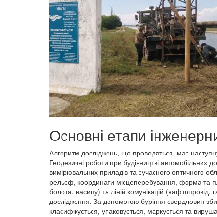
Основні етапи інженерни
Алгоритм досліджень, що проводяться, має наступну
Геодезичні роботи при будівництві автомобільних д
вимірювальних приладів та сучасного оптичного о
рельєф, координати місцеперебування, форма та пло
болота, насипу) та ліній комунікацій (нафтопровід, 
дослідження. За допомогою буріння свердловин збир
класифікується, упаковується, маркується та вируш