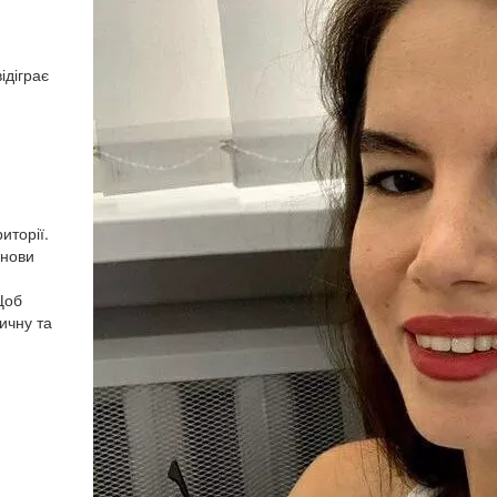
ідіграє
иторії.
снови
Щоб
ичну та