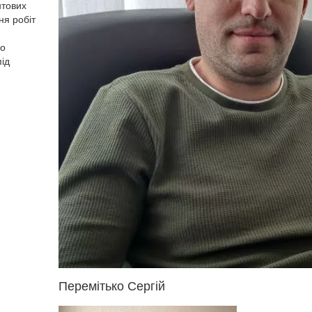
нтових
ня робіт
що
під
Перемітько Сергій