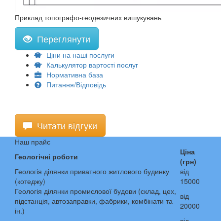
Приклад топографо-геодезичних вишукувань
Переглянути
Ціни на наші послуги
Калькулятор вартості послуг
Нормативна база
Питання/Відповідь
Читати відгуки
Наш прайс
Ціна
Геологічні роботи
(грн)
Геологія ділянки приватного житлового будинку
від
(котеджу)
15000
Геологія ділянки промислової будови (склад, цех,
від
підстанція, автозаправки, фабрики, комбінати та
20000
ін.)
від