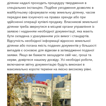
ділянки надалі проходить процедуру твердження в
спеціальних інстанціях. Подібне узгодження дозволяє в
майбутньому сформувати нову земельну ділянку, часом
передачі вже існуючого на правах оренди або при
здійсненні операції купівлі-продажу. Власникові земельної
ділянки треба звернутися в місцеві органи управління із
заявою і наданням необхідної документації, яка мають
бути складена з урахуванням усіх вимог і стандартів.
Відсутність необхідної інформації відносно земельної
ділянки або погана якість поданих документів у більшості
випадків є основою для відмови в затвердженні поданої
заявки. Якщо ви бажаєте заощадити свій час, гроші та
нерви, довіртеся нашому досвіду. Усі необхідні роботи,
включаючи звітну документацію будуть виконані в
максимально короткі терміни на якісно високому рівні.