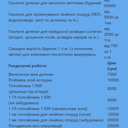
Геологія ділянки для висотних житлових будинків
60000
від
Геологія для проектування лінійних споруд (ЛЕП,
5000 за
водопроводи, авто та залізниці та ін.)
1км
від
Геологія ділянки для майданної розвідки (сонячні
2000 за
батареї, зрошення полів, розвідка карєрів та ін.)
1га
від 700
Середня вартість буріння 1 п.м. (з технічним
за 1
звітом) для інженерно-геологічних вишукувань
п.м.
Ціна
Геодезичні роботи
(грн)
Винесення меж ділянки
7000
Розбивка осей котеджа
10000
Топозйомка 1:500
8000
(дільниця під котедж)
1 ГА топозйомка 1:500
5000
(не забудована)
1 ГА топозйомка 1:500 (промислова зона)
12000
1 км топозйомка для лінійних споруд (поле)
12000
1 км топозйомка для лінійних споруд (забудована)
20000
Погодження всіх комунікацій
25000