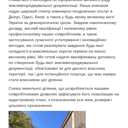
землевпоряджувальної документації. Наша компанія
надає широкий спектр інженерно-геодезичних послуг в
Дніпрі, Одесі, Києві, а також у будь-якому великому місті
України за демократичною ціною. Завдяки накопиченому
досвіду, високій кваліфікації і належному рівню
професіоналізму наших співробітників, а також
застосування сучасного устаткування і інноваційних
методик, ми готові реалізувати завдання будь-якої
складності в максимально короткі терміни на якісно
високому рівні. Ми готові надати кваліфіковану допомогу
по створенню будь-якої землевпоряджувальної
документації, обов’язкової як для діючого власника
території, так і для потенційного покупця, що має наміри
стати власником цієї ділянки.
Схема земельної ділянки, що розробляється нашими
співробітниками дозволяє зафіксувати його локалізацію на
кадастровому плані, з позначенням усіх меж, розмірів і
цільового призначення.