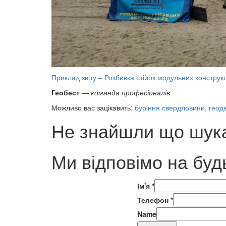
Приклад звіту – Розбивка стійок модульних конструк
Геобест
—
команда професіоналів
Можливо вас зацікавить:
буріння свердловини
,
геоде
Не знайшли що шука
Ми відповімо на буд
Ім'я
*
Телефон
*
Name