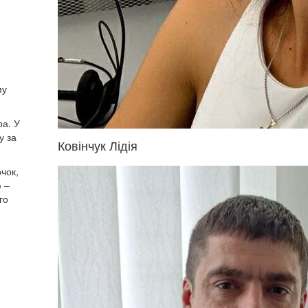
му
ра. У
у за
Ковінчук Лідія
чок,
ю –
го