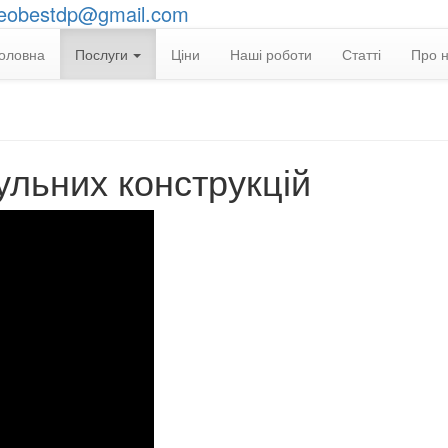
eobestdp@gmail.com
оловна
Послуги
Ціни
Наші роботи
Статті
Про 
ульних конструкцій