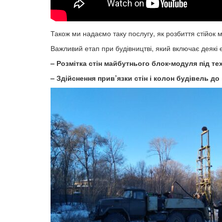
Також ми надаємо таку послугу, як розбиття стійок 
Важливий етап при будівництві, який включає деякі е
– Розмітка стін майбутнього блок-модуля під те
– Здійснення прив’язки стін і колон будівель д