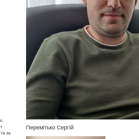
і.
Перемітько Сергій
от
та за