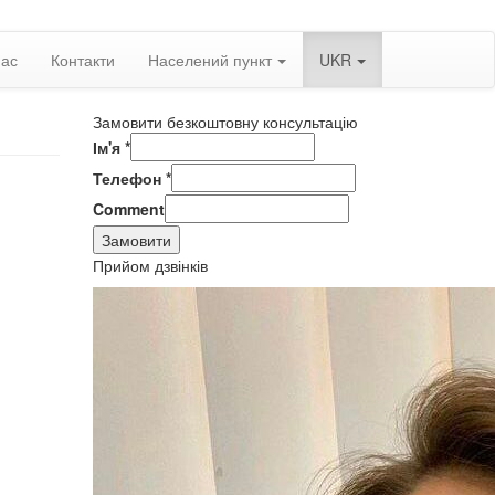
нас
Контакти
Населений пункт
UKR
Замовити безкоштовну консультацію
Ім'я
*
Телефон
*
Comment
Замовити
Прийом дзвінків