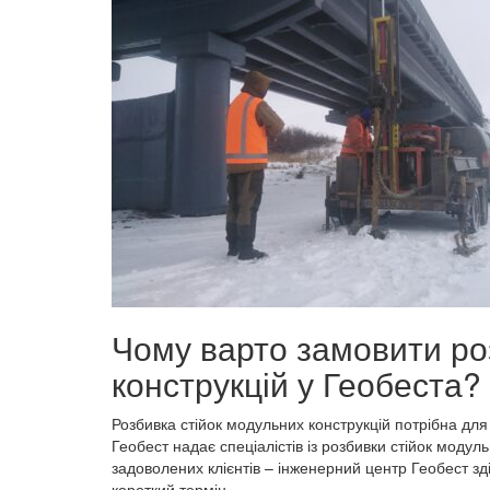
Чому варто замовити ро
конструкцій у Геобеста?
Розбивка стійок модульних конструкцій потрібна дл
Геобест надає спеціалістів із розбивки стійок модуль
задоволених клієнтів – інженерний центр Геобест зд
короткий термін.