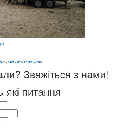
цій
зія
,
свердловина ціна
.
ли? Звяжіться з нами!
ь-які питання