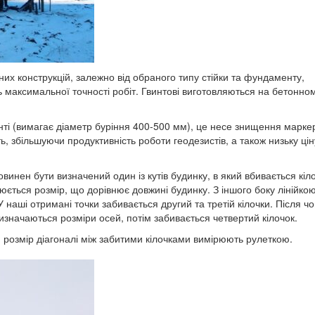
них конструкцій, залежно від обраного типу стійки та фундаменту,
ь максимальної точності робіт. Гвинтові виготовляються на бетонно
і (вимагає діаметр буріння 400-500 мм), це несе знищення марке
 збільшуючи продуктивність роботи геодезистів, а також низьку цін
инен бути визначений один із кутів будинку, в який вбивається кіло
ірюється розмір, що дорівнює довжині будинку. З іншого боку лінійко
У наші отримані точки забивається другий та третій кілочки. Після чо
изначаються розміри осей, потім забивається четвертий кілочок.
розмір діагоналі між забитими кілочками вимірюють рулеткою.