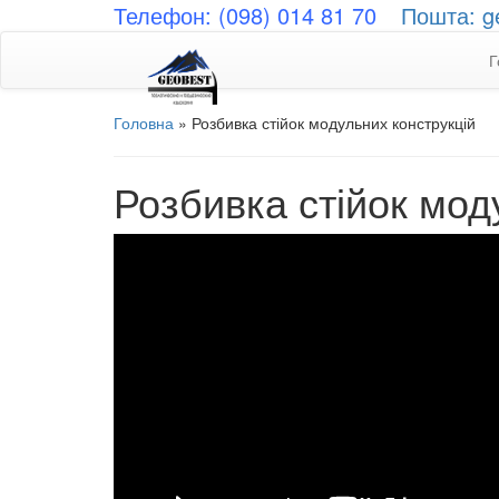
Телефон: (098) 014 81 70
Пошта: g
Г
Головна
»
Розбивка стійок модульних конструкцій
Розбивка стійок мод