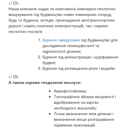
</ Ol>
Наша компанія надає як комплексні інженерно-геологічні
вишукування під будівництво нових інженерних споруд,
будь то будинок, котедж, прокладання автотранспортних
дорого і навіть сонячних електростанцій, так і окремо
геологічні послуги:
Буріння свердловин
під будівництво для
дослідження геоморфології та
гідрогеології ділянки;
Буріння під реконструкцію і шурфування
будівлі;
Буріння під розчищення річок і водойм.
</ Ol>
А також окремо геодезичні послуги:
Аерофотозйомка;
Топографічна зйомка місцевості і
відображення на картах
необхідного масштабу;
Точне визначення меж ділянки і
визначення місця розташування
підземних комунікацій.