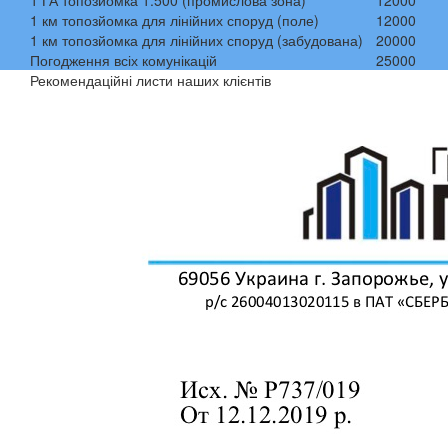
1 ГА топозйомка 1:500 (промислова зона)
12000
1 км топозйомка для лінійних споруд (поле)
12000
1 км топозйомка для лінійних споруд (забудована)
20000
Погодження всіх комунікацій
25000
Рекомендаційні листи наших клієнтів