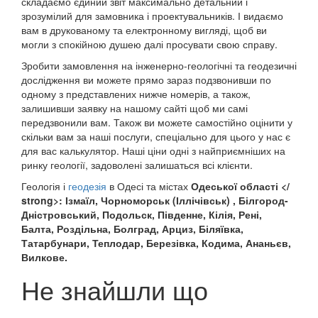
складаємо єдиний звіт максимально детальний і
зрозумілий для замовника і проектувальників. І видаємо
вам в друкованому та електронному вигляді, щоб ви
могли з спокійною душею далі просувати свою справу.
Зробити замовлення на інженерно-геологічні та геодезичні
дослідження ви можете прямо зараз подзвонивши по
одному з представлених нижче номерів, а також,
залишивши заявку на нашому сайті щоб ми самі
передзвонили вам. Також ви можете самостійно оцінити у
скільки вам за наші послуги, спеціально для цього у нас є
для вас калькулятор. Наші ціни одні з найприємніших на
ринку геології, задоволені залишаться всі клієнти.
Геологія і
геодезія
в Одесі та містах
Одеської області </
strong>: Ізмаїл, Чорноморськ (Іллічівськ) , Білгород-
Дністровський, Подольск, Південне, Кілія, Рені,
Балта, Роздільна, Болград, Арциз, Біляївка,
Татарбунари, Теплодар, Березівка, Кодима, Ананьєв,
Вилкове.
Не знайшли що