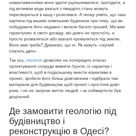
навантаженнями вони здатні ущільнюватися, просідати, а
під впливом води взагалі з твердого стану можуть
перетвориться в кашу і розплився. А тепер уявіть, що така
картина під вашим новеньким будинком при тому, що ви
побудували його недавно і вклали багато грошей. Ми вам
гарантуємо зі свого досвіду, він довго не простоїть, а
просто розвалиться або взагалі провалиться під землю.
Воно вам треба? Думаємо, що ні. Як кажуть «скупий
платить двічі».
Так ось,
геологія
дозволяє на попередніх етапах
проектування споруди вивчити ґрунти, їх характер і
властивості, щоб в подальшому внести корективи в
проект, зробити його більш довговічним і підібрати такі
матеріали для будівництва щоб проект і простояв довгі
роки, і не ніс загрози життю людей, і за собівартістю був
доцільний.
Де замовити геологію під
будівництво і
реконструкцію в Одесі?