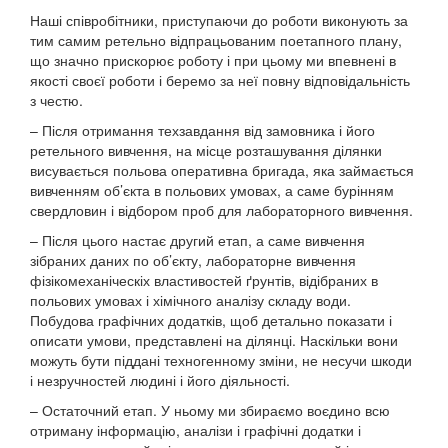
Наші співробітники, приступаючи до роботи виконують за
тим самим ретельно відпрацьованим поетапного плану,
що значно прискорює роботу і при цьому ми впевнені в
якості своєї роботи і беремо за неї повну відповідальність
з честю.
– Після отримання техзавдання від замовника і його
ретельного вивчення, на місце розташування ділянки
висувається польова оперативна бригада, яка займається
вивченням об’єкта в польових умовах, а саме бурінням
свердловин і відбором проб для лабораторного вивчення.
– Після цього настає другий етап, а саме вивчення
зібраних даних по об’єкту, лабораторне вивчення
фізікомеханіческіх властивостей ґрунтів, відібраних в
польових умовах і хімічного аналізу складу води.
Побудова графічних додатків, щоб детально показати і
описати умови, представлені на ділянці. Наскільки вони
можуть бути піддані техногенному зміни, не несучи шкоди
і незручностей людині і його діяльності.
– Остаточний етап. У ньому ми збираємо воєдино всю
отриману інформацію, аналізи і графічні додатки і