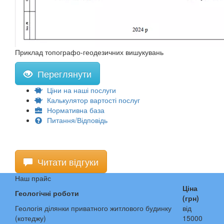
Приклад топографо-геодезичних вишукувань
Переглянути
Ціни на наші послуги
Калькулятор вартості послуг
Нормативна база
Питання/Відповідь
Читати відгуки
Наш прайс
Ціна
Геологічні роботи
(грн)
Геологія ділянки приватного житлового будинку
від
(котеджу)
15000