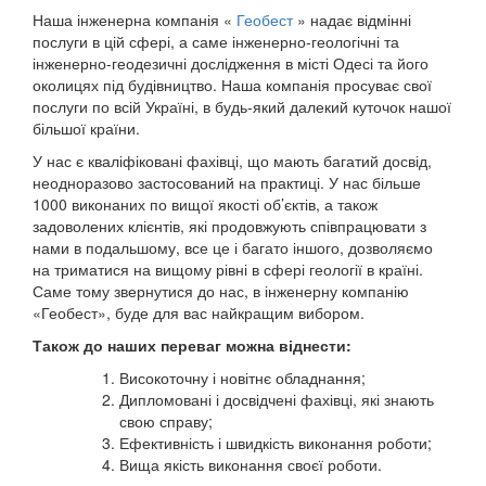
Наша інженерна компанія «
Геобест
» надає відмінні
послуги в цій сфері, а саме інженерно-геологічні та
інженерно-геодезичні дослідження в місті Одесі та його
околицях під будівництво. Наша компанія просуває свої
послуги по всій Україні, в будь-який далекий куточок нашої
більшої країни.
У нас є кваліфіковані фахівці, що мають багатий досвід,
неодноразово застосований на практиці. У нас більше
1000 виконаних по вищої якості об’єктів, а також
задоволених клієнтів, які продовжують співпрацювати з
нами в подальшому, все це і багато іншого, дозволяємо
на триматися на вищому рівні в сфері геології в країні.
Саме тому звернутися до нас, в інженерну компанію
«Геобест», буде для вас найкращим вибором.
Також до наших переваг можна віднести:
Високоточну і новітнє обладнання;
Дипломовані і досвідчені фахівці, які знають
свою справу;
Ефективність і швидкість виконання роботи;
Вища якість виконання своєї роботи.