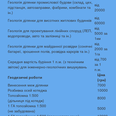
Геологія ділянки промислової будови (склад, цех,
від
підстанція, автозаправки, фабрики, комбінати та
20000
ін.)
від
Геологія ділянки для висотних житлових будинків
60000
від
Геологія для проектування лінійних споруд (ЛЕП,
5000 за
водопроводи, авто та залізниці та ін.)
1км
від
Геологія ділянки для майданної розвідки (сонячні
2000 за
батареї, зрошення полів, розвідка карєрів та ін.)
1га
від 700
Середня вартість буріння 1 п.м. (з технічним
за 1
звітом) для інженерно-геологічних вишукувань
п.м.
Ціна
Геодезичні роботи
(грн)
Винесення меж ділянки
7000
Розбивка осей котеджа
10000
Топозйомка 1:500
8000
(дільниця під котедж)
1 ГА топозйомка 1:500
5000
(не забудована)