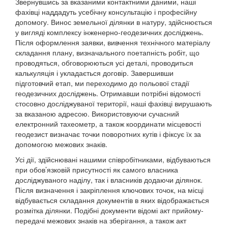
Звернувшись за вказаними контактними даними, наші
фахівці наддадуть усебічну консультацію і професійну
допомогу. Винос земельної ділянки в натуру, здійснюється
у вигляді комплексу інженерно-геодезичних досліджень.
Після оформлення заявки, вивчення технічного матеріалу
складання плану, визначального поетапність робіт, що
проводяться, обговорюються усі деталі, проводиться
калькуляція і укладається договір. Завершивши
підготовчий етап, ми переходимо до польової стадії
геодезичних досліджень. Отримавши потрібні відомості
стосовно досліджуваної території, наші фахівці вирушають
за вказаною адресою. Використовуючи сучасний
електронний тахеометр, а також координати місцевості
геодезист визначає точки поворотних кутів і фіксує їх за
допомогою межових знаків.
Усі дії, здійснювані нашими співробітниками, відбуваються
при обов’язковій присутності як самого власника
досліджуваного наділу, так і власників додаючи ділянок.
Після визначення і закріплення ключових точок, на місці
відбувається складання документів в яких відображається
розмітка ділянки. Подібні документи відомі акт прийому-
передачі межових знаків на зберігання, а також акт