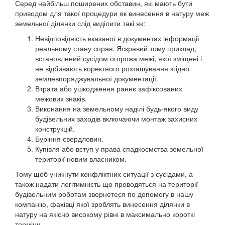
Серед найбільш поширених обставин, які мають бути
приводом для такої процедури як винесення в натуру меж
земельної ділянки слід виділити такі як:
Невідповідність вказаної в документах інформації
реальному стану справ. Яскравий тому приклад,
встановлений сусідом огорожа межі, якої зміщені і
не відбивають коректного розташування згідно
землевпоряджувальної документації.
Втрата або ушкодження раннє зафіксованих
межових знаків.
Виконання на земельному наділі будь-якого виду
будівельних заходів включаючи монтаж захисних
конструкцій.
Буріння свердловин.
Купівля або вступ у права спадкоємства земельної
території новим власником.
Тому щоб уникнути конфліктних ситуації з сусідами, а
також надати легітимність що проводяться на території
будівельним роботам звернетеся по допомогу в нашу
компанію, фахівці якої зроблять винесення ділянки в
натуру на якісно високому рівні в максимально короткі
терміни.