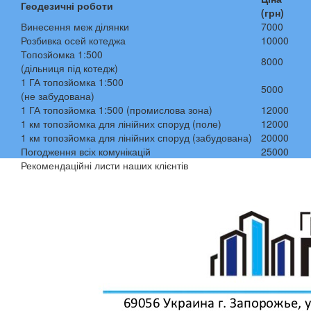
Геодезичні роботи
(грн)
Винесення меж ділянки
7000
Розбивка осей котеджа
10000
Топозйомка 1:500
8000
(дільниця під котедж)
1 ГА топозйомка 1:500
5000
(не забудована)
1 ГА топозйомка 1:500 (промислова зона)
12000
1 км топозйомка для лінійних споруд (поле)
12000
1 км топозйомка для лінійних споруд (забудована)
20000
Погодження всіх комунікацій
25000
Рекомендаційні листи наших клієнтів