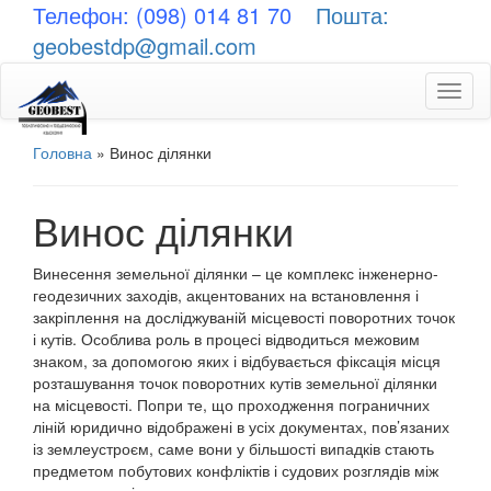
Телефон: (098) 014 81 70
Пошта:
geobestdp@gmail.com
Toggl
naviga
Головна
»
Винос ділянки
Винос ділянки
Винесення земельної ділянки – це комплекс інженерно-
геодезичних заходів, акцентованих на встановлення і
закріплення на досліджуваній місцевості поворотних точок
і кутів. Особлива роль в процесі відводиться межовим
знаком, за допомогою яких і відбувається фіксація місця
розташування точок поворотних кутів земельної ділянки
на місцевості. Попри те, що проходження пограничних
ліній юридично відображені в усіх документах, пов’язаних
із землеустроєм, саме вони у більшості випадків стають
предметом побутових конфліктів і судових розглядів між