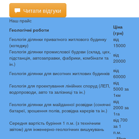
Читати відгуки
Наш прайс
Ціна
Геологічні роботи
(грн)
Геологія ділянки приватного житлового будинку
від
(котеджу)
15000
Геологія ділянки промислової будови (склад, цех,
від
підстанція, автозаправки, фабрики, комбінати та
20000
ін.)
від
Геологія ділянки для висотних житлових будинків
60000
від
Геологія для проектування лінійних споруд (ЛЕП,
5000 за
водопроводи, авто та залізниці та ін.)
1км
від
Геологія ділянки для майданної розвідки (сонячні
2000 за
батареї, зрошення полів, розвідка карєрів та ін.)
1га
від 700
Середня вартість буріння 1 п.м. (з технічним
за 1
звітом) для інженерно-геологічних вишукувань
п.м.
Ціна