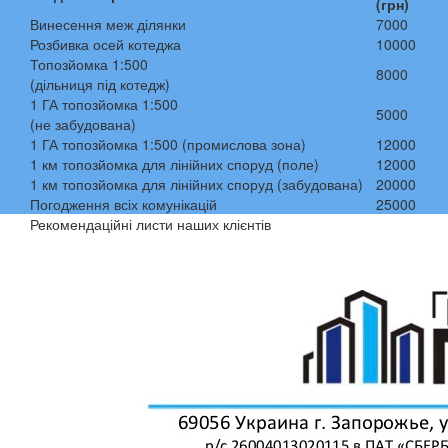
(грн)
Винесення меж ділянки
7000
Розбивка осей котеджа
10000
Топозйомка 1:500
8000
(дільниця під котедж)
1 ГА топозйомка 1:500
5000
(не забудована)
1 ГА топозйомка 1:500 (промислова зона)
12000
1 км топозйомка для лінійних споруд (поле)
12000
1 км топозйомка для лінійних споруд (забудована)
20000
Погодження всіх комунікацій
25000
Рекомендаційні листи наших клієнтів