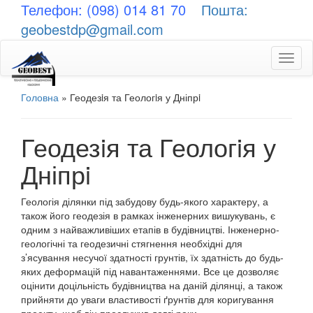
Телефон: (098) 014 81 70
Пошта:
geobestdp@gmail.com
Toggl
naviga
Головна
»
Геодезiя та Геологiя у Дніпрi
Геодезiя та Геологiя у
Дніпрi
Геологія ділянки під забудову будь-якого характеру, а
також його геодезія в рамках інженерних вишукувань, є
одним з найважливіших етапів в будівництві. Інженерно-
геологічні та геодезичні стягнення необхідні для
з’ясування несучої здатності грунтів, їх здатність до будь-
яких деформацій під навантаженнями. Все це дозволяє
оцінити доцільність будівництва на даній ділянці, а також
прийняти до уваги властивості ґрунтів для коригування