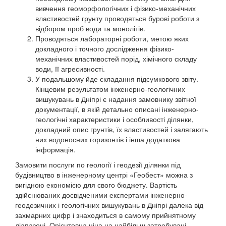
вивчення геоморфологічних і фізико-механічних
властивостей грунту проводяться бурові роботи з
відбором проб води та монолітів.
Проводяться лабораторні роботи, метою яких
докладного і точного дослідження фізико-
механічних властивостей порід, хімічного складу
води, її агресивності.
У подальшому йде складання підсумкового звіту.
Кінцевим результатом інженерно-геологічних
вишукувань в Дніпрі є надання замовнику звітної
документації, в якій детально описані інженерно-
геологічні характеристики і особливості ділянки,
докладний опис грунтів, їх властивостей і залягають
них водоносних горизонтів і інша додаткова
інформація.
Замовити послуги по геології і геодезії ділянки під
будівництво в інженерному центрі «Геобест» можна з
вигідною економією для свого бюджету. Вартість
здійснюваних досвідченими експертами інженерно-
геодезичних і геологічних вишукувань в Дніпрі далека від
захмарних цифр і знаходиться в самому прийнятному
діапазоні. Орієнтовна ціна на найбільш затребувані