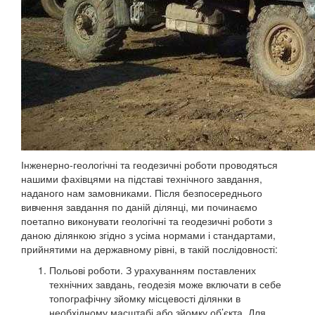
Інженерно-геологічні та геодезичні роботи проводяться
нашими фахівцями на підставі технічного завдання,
наданого нам замовниками. Після безпосереднього
вивчення завдання по даній ділянці, ми починаємо
поетапно виконувати геологічні та геодезичні роботи з
даною ділянкою згідно з усіма нормами і стандартами,
прийнятими на державному рівні, в такій послідовності:
Польові роботи. З урахуванням поставлених
технічних завдань, геодезія може включати в себе
топографічну зйомку місцевості ділянки в
необхідному масштабі або зйомку об’єкта. Для