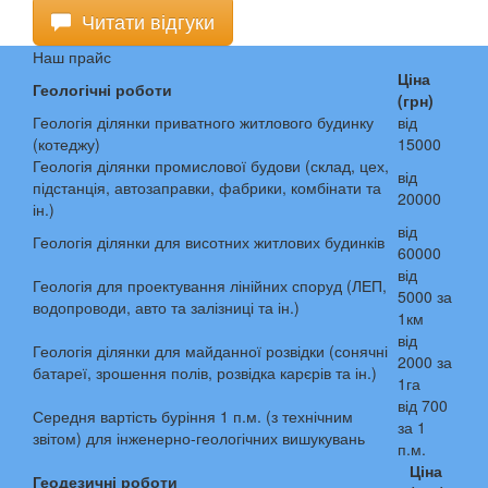
Читати відгуки
Наш прайс
Ціна
Геологічні роботи
(грн)
Геологія ділянки приватного житлового будинку
від
(котеджу)
15000
Геологія ділянки промислової будови (склад, цех,
від
підстанція, автозаправки, фабрики, комбінати та
20000
ін.)
від
Геологія ділянки для висотних житлових будинків
60000
від
Геологія для проектування лінійних споруд (ЛЕП,
5000 за
водопроводи, авто та залізниці та ін.)
1км
від
Геологія ділянки для майданної розвідки (сонячні
2000 за
батареї, зрошення полів, розвідка карєрів та ін.)
1га
від 700
Середня вартість буріння 1 п.м. (з технічним
за 1
звітом) для інженерно-геологічних вишукувань
п.м.
Ціна
Геодезичні роботи