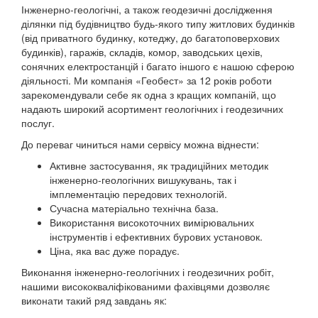
Інженерно-геологічні, а також геодезичні дослідження
ділянки під будівництво будь-якого типу житлових будинків
(від приватного будинку, котеджу, до багатоповерхових
будинків), гаражів, складів, комор, заводських цехів,
сонячних електростанцій і багато іншого є нашою сферою
діяльності. Ми компанія «Геобест» за 12 років роботи
зарекомендували себе як одна з кращих компаній, що
надають широкий асортимент геологічних і геодезичних
послуг.
До переваг чиниться нами сервісу можна віднести:
Активне застосування, як традиційних методик
інженерно-геологічних вишукувань, так і
імплементацію передових технологій.
Сучасна матеріально технічна база.
Використання високоточних вимірювальних
інструментів і ефективних бурових установок.
Ціна, яка вас дуже порадує.
Виконання інженерно-геологічних і геодезичних робіт,
нашими висококваліфікованими фахівцями дозволяє
виконати такий ряд завдань як: