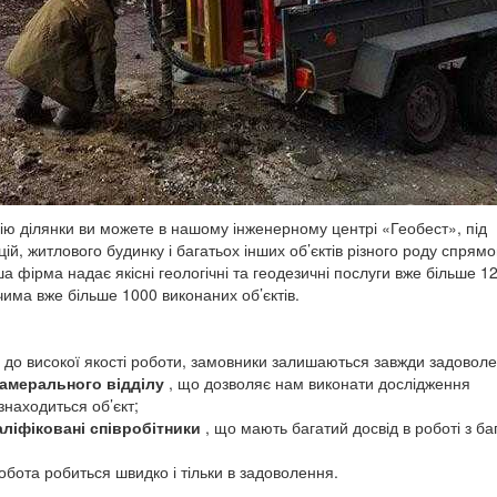
зію ділянки ви можете в нашому інженерному центрі «Геобест», під
ій, житлового будинку і багатьох інших об’єктів різного роду спрямо
а фірма надає якісні геологічні та геодезичні послуги вже більше 12
чима вже більше 1000 виконаних об’єктів.
до високої якості роботи, замовники залишаються завжди задоволе
камерального відділу
, що дозволяє нам виконати дослідження
знаходиться об’єкт;
ліфіковані співробітники
, що мають багатий досвід в роботі з б
обота робиться швидко і тільки в задоволення.