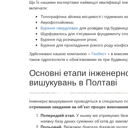
Що Їх нашими експертами найвищої кваліфікації інжен
включати:
Топографічна зйомка місцевості і підземних ко
Аерофотозйомка;
Буріння свердловин
для розвідки під будівниц
Шурфувалось для з’ясування фундаменту спо
Буріння під розчищення річок;
Буріння для прокладання різного роду конфіскац
Здійснювані нашою компанією «
Геобест
» в максим
також гідрогеологія є обов’язковими як при будівництв
Основні етапи інженерно
вишукувань в Полтаві
Інженерні вишукування проводяться в спеціально пос
отримання завдання на об’єкт процес виконання 
Попередній етап.
У ньому ми отримуємо безп
наявну базу даних суміжних об’єктів до замов
Польовий.
Виїжджає бригада фахівців геологі