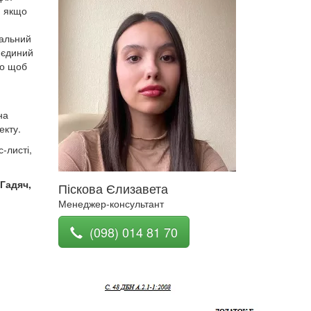
, якщо
гальний
в єдиний
то щоб
на
екту.
-листі,
 Гадяч,
Піскова Єлизавета
Менеджер-консультант
(098) 014 81 70