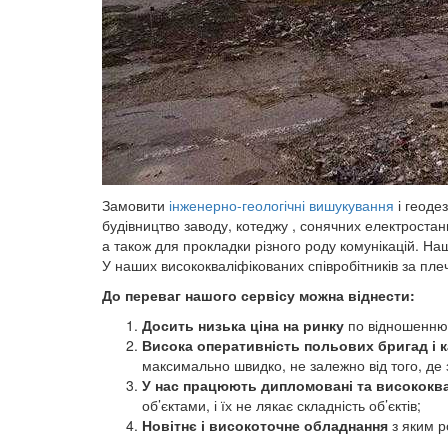
Замовити
інженерно-геологічні вишукування
і геоде
будівництво заводу, котеджу , сонячних електростанц
а також для прокладки різного роду комунікацій. Наш
У наших висококваліфікованих співробітників за пле
До переваг нашого сервісу можна віднести:
Досить низька ціна на ринку
по відношенню 
Висока оперативність польових бригад і 
максимально швидко, не залежно від того, де 
У нас працюють дипломовані та висококва
об’єктами, і їх не лякає складність об’єктів;
Новітнє і високоточне обладнання
з яким р