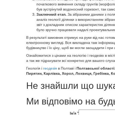
початкового вивчення складу грунтів (морфолог
був зустрінутий водоносний горизонт, так само
Заключний етап.
За зібраними даними з пол
аналіз геології ділянки з використанням зібран
звіт з докладним описом характеристик ділян
було зручно працювати надалі проектувальни
В результаті замовник отримує на руки від нас готови
електронному вигляді. Вся викладена там інформація
будівництво і їх ціну, щоб ви могли заощадити і пр
Ознайомитися з цінами на геологію і геодезію в міс
а так же підрахувати всі конкретно для вашого сл
Геологія і
геодезія
в Полтаві і
Полтавської області:
Пирятин, Карлівка, Хорол, Лохвиця, Гребінка, К
Не знайшли що шука
Ми відповімо на буд
Ім'я
*