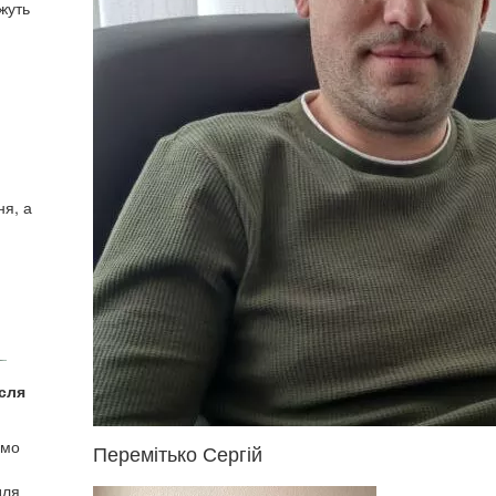
ожуть
ня, а
сля
ємо
Перемітько Сергій
для