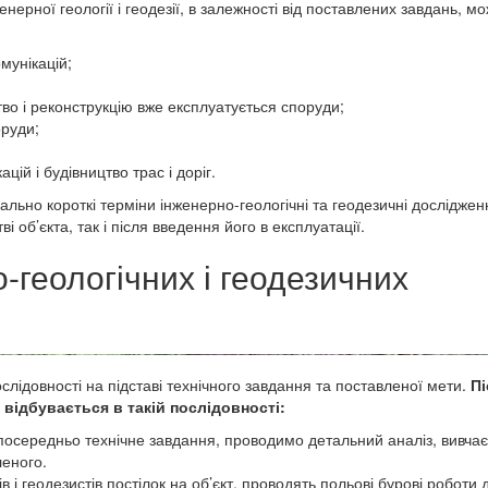
ерної геології і геодезії, в залежності від поставлених завдань, м
мунікацій;
тво і реконструкцію вже експлуатується споруди;
руди;
ій і будівництво трас і доріг.
ально короткі терміни інженерно-геологічні та геодезичні досліджен
і об’єкта, так і після введення його в експлуатації.
-геологічних і геодезичних
лідовності на підставі технічного завдання та поставленої мети.
Пі
відбувається в такій послідовності:
осередньо технічне завдання, проводимо детальний аналіз, вивча
леного.
в і геодезистів постілок на об’єкт, проводять польові бурові роботи 