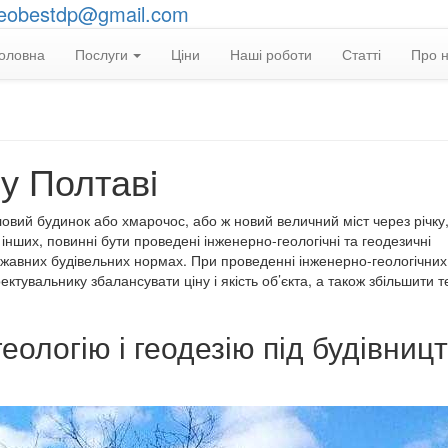
eobestdp@gmail.com
оловна
Послуги
Ціни
Наші роботи
Статті
Про 
 у Полтавi
ловий будинок або хмарочос, або ж новий величний міст через річку
інших, повинні бути проведені інженерно-геологічні та геодезичні
ржавних будівельних нормах. При проведенні інженерно-геологічних 
тувальнику збалансувати ціну і якість об’єкта, а також збільшити т
еологію і геодезію під будівниц