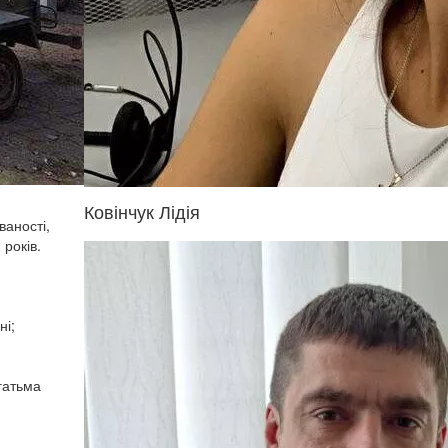
Ковінчук Лідія
ваності,
 років.
ні;
агатьма