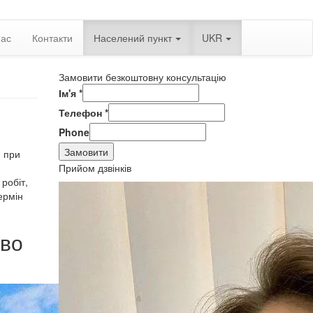
нас
Контакти
Населений пункт
UKR
Замовити безкоштовну консультацію
Ім'я
*
Телефон
*
Phone
Замовити
, при
Прийом дзвінків
робіт,
ермін
тво