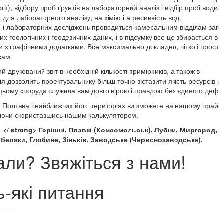
ії), відбору проб ґрунтів на лабораторний аналіз і відбір проб води
 для лабораторного аналізу, на хімію і агресивність вод.
я і лабораторних досліджень проводиться камеральним відділам за
их геологічних і геодезичних даних, і в підсумку все це збирається 
ки з графічними додатками. Все максимально докладно, чітко і прос
кам.
й друкований звіт в необхідній кількості примірників, а також в
 дозволить проектувальнику більш точно зіставити якість ресурсів 
и цьому споруда служила вам довго вірою і правдою без єдиного деф
ті Полтава і найближчих його територіях ви зможете на нашому прайс
ухаючи скориставшись нашим калькулятором.
 </ strong> Горішні, Плавні (Комсомольськ), Лубни, Миргород,
обеляки, Глобине, Зіньків, Заводське (Червонозаводське).
ли? Звяжіться з нами!
ь-які питання