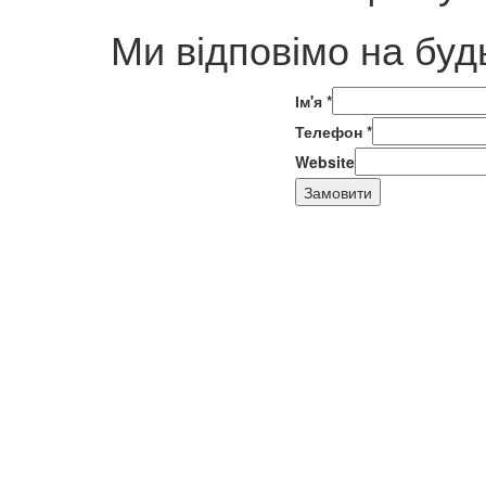
Ми відповімо на буд
Ім'я
*
Телефон
*
Website
Замовити