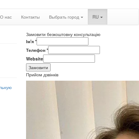
О нас
Контакты
Выбрать город
RU
Замовити безкоштовну консультацію
Ім'я
*
Телефон
*
Website
Замовити
Прийом дзвінків
льную