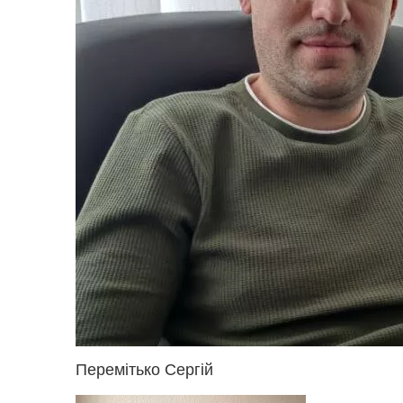
Перемітько Сергій