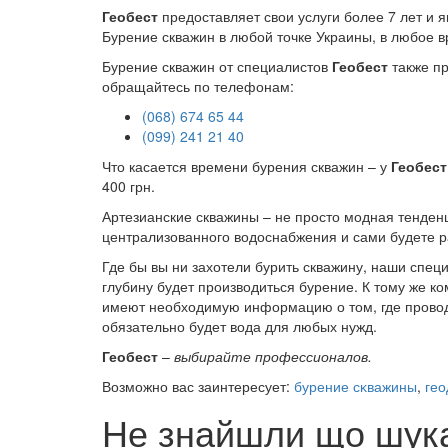
Геобест
предоставляет свои услуги более 7 лет и 
Бурение скважин в любой точке Украины, в любое в
Бурение скважин от специалистов
Геобест
также пр
обращайтесь по телефонам:
(068) 674 65 44
(099) 241 21 40
Что касается времени бурения скважин – у
Геобест
400 грн.
Артезианские скважины – не просто модная тенденци
централизованного водоснабжения и сами будете р
Где бы вы ни захотели бурить скважину, наши специ
глубину будет производиться бурение. К тому же к
имеют необходимую информацию о том, где проводи
обязательно будет вода для любых нужд.
Геобест
–
выбирайте профессионалов.
Возможно вас заинтересует:
бурение сĸважины
,
гео
Не знайшли що шука