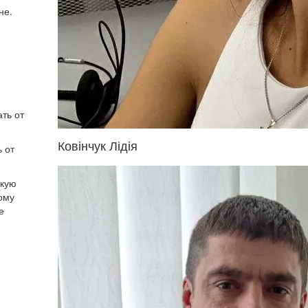
не.
ать от
Ковінчук Лідія
ь от
акую
ому
е