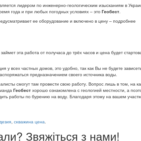
является лидером по инженерно-геологическим изысканиям в Украи
ремя года и при любых погодных условиях – это
Геобест
.
едусматривает ее оборудование и включено в цену – подробнее
займет эта работа от получаса до трёх часов и цена будет стартов
я у всех частных домов, это удобно, так как Вы не будете зависет
аспоряжаться предназначением своего источника воды.
алисты смогут там провести свою работу. Вопрос лишь в том, на к
оманда
Геобест
хорошо ознакомлена с геологией местности, а поэт
ть работы по бурению на воду. Благодаря этому на вашем участк
дезия
,
сĸважина цена
.
ли? Звяжіться з нами!