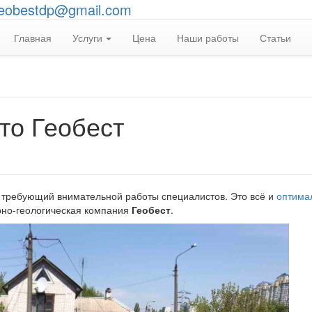
eobestdp@gmail.com
Главная
Услуги
Цена
Наши работы
Статьи
то Геобест
 требующий внимательной работы специалистов. Это всё и
оптима
рно-геологическая компания
Геобест
.