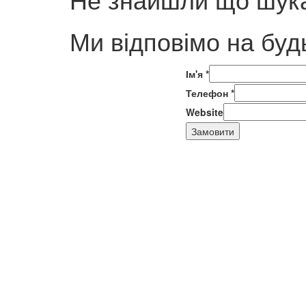
Ми відповімо на буд
Ім'я
*
Телефон
*
Website
Замовити