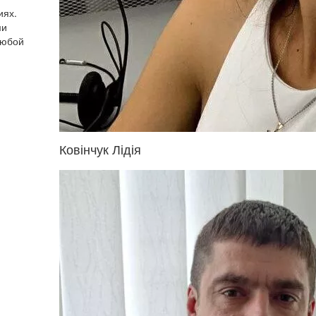
иях.
ми
любой
Ковінчук Лідія