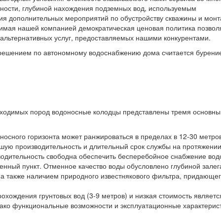
тности, глубиной нахождения подземных вод, используемым
ия дополнительных мероприятий по обустройству скважины и монт
димая нашей компанией демократическая ценовая политика позвол
 альтернативных услуг, предоставляемых нашими конкурентами.
решением по автономному водоснабжению дома считается бурени
проходимых пород водоносные колодцы представлены тремя основн
носного горизонта может ранжироваться в пределах в 12-30 метров
шую производительность и длительный срок службы на протяжении 
водительность свободна обеспечить бесперебойное снабжение вод
енный пункт. Отменное качество воды обусловлено глубиной залег
, а также наличием природного известнякового фильтра, придающе
охождения грунтовых вод (3-9 метров) и низкая стоимость являетс
нако функциональные возможности и эксплуатационные характерис