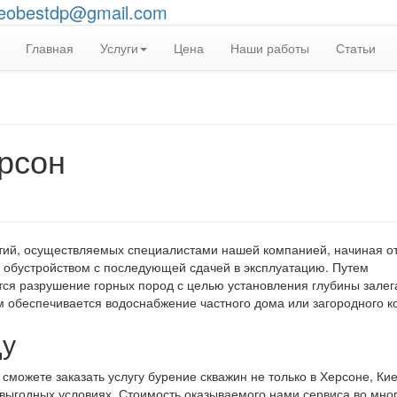
eobestdp@gmail.com
Главная
Услуги
Цена
Наши работы
Статьи
рсон
тий, осуществляемых специалистами нашей компанией, начиная о
 обустройством с последующей сдачей в эксплуатацию. Путем
ся разрушение горных пород с целью установления глубины залег
м обеспечивается водоснабжение частного дома или загородного к
ду
можете заказать услугу бурение скважин не только в Херсоне, Ки
 выгодных условиях. Стоимость оказываемого нами сервиса во мно