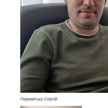
Перемітько Сергій