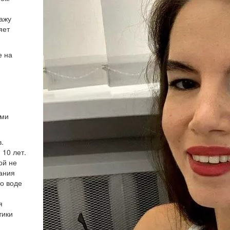
ажу
яет
е на
ыми
.
10 лет.
ой не
ания
го воде
я
тики