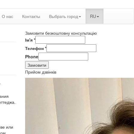
О нас
Контакты
Выбрать город
RU
Замовити безкоштовну консультацію
Ім'я
*
Телефон
*
Phone
Замовити
Прийом дзвінків
т
ания
оттеджа.
еве или
гом