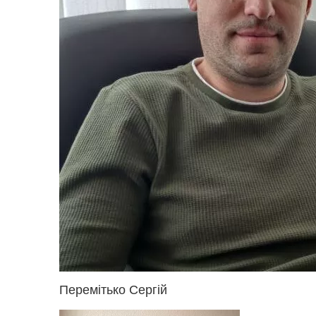
Перемітько Сергій