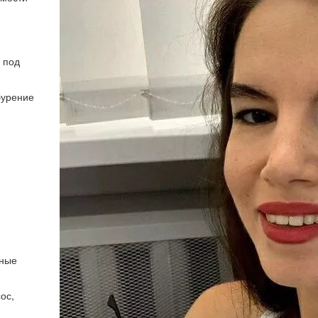
 под
бурение
ьные
ос,
м