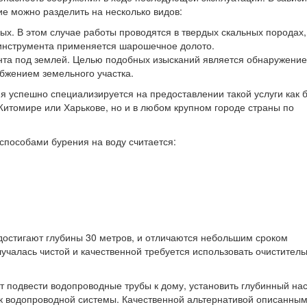
ие можно разделить на несколько видов:
ых. В этом случае работы проводятся в твердых скальных породах,
 инструмента применяется шарошечное долото.
онта под землей. Целью подобных изысканий является обнаружение
бжением земельного участка.
 успешно специализируется на предоставлении такой услуги как 
 Житомире или Харькове, но и в любом крупном городе страны по
пособами бурения на воду считается:
 достигают глубины 30 метров, и отличаются небольшим сроком
олучалась чистой и качественной требуется использовать очистител
 подвести водопроводные трубы к дому, установить глубинный нас
уск водопроводной системы. Качественной альтернативой описанны