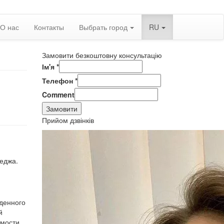
О нас
Контакты
Выбрать город
RU
Замовити безкоштовну консультацію
Ім'я
*
Телефон
*
Comment
Замовити
Прийом дзвінків
еджа.
еденного
й
имости