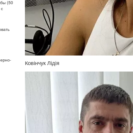
бы (50
 с
овать
нерно-
Ковінчук Лідія