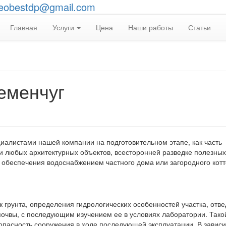
eobestdp@gmail.com
Главная
Услуги
Цена
Наши работы
Статьи
еменчуг
иалистами нашей компании на подготовительном этапе, как часть
и любых архитектурных объектов, всесторонней разведке полезных
 обеспечения водоснабжением частного дома или загородного котт
 грунта, определения гидрологических особенностей участка, отв
почвы, с последующим изучением ее в условиях лаборатории. Тако
зопасность сооружения в ходе последующей эксплуатации. В завис