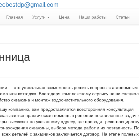
eobestdp@gmail.com
Главная
Услуги
Цена
Наши работы
Статьи
инница
ании — это уникальная возможность решить вопросы с автономным
дома или коттеджа. Благодаря комплексному сервису наши специа
йство скважина и монтаж водоочистительного оборудования.
ашу компанию, вам предоставляется всесторонняя консультация
 оказывается практическая помощь в решении поставленных задач
ры выезжают по указанному адресу, где проводят рекогносцировк
онахождения скважины, выбора метода работ и их поэтапность. П
всех деталей с заказчиков заключается договор. На этапе полевых