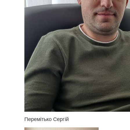
Перемітько Сергій