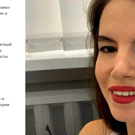
зико-
ия и
ретный
е
исты
 и
ируем