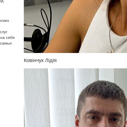
од
еских
слуг
 на себя
 самых
Ковінчук Лідія