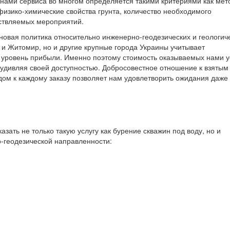
 нами сервиса во многом определяется такими критериями как мет
изико-химические свойства грунта, количество необходимого
ествляемых мероприятий.
овая политика относительно инженерно-геодезических и геологич
 и Житомир, но и другие крупные города Украины учитывает
 уровень прибыли. Именно поэтому стоимость оказываемых нами у
 удивляя своей доступностью. Добросовестное отношение к взятым
дом к каждому заказу позволяет нам удовлетворить ожидания даже
ать не только такую услугу как бурение скважин под воду, но и
-геодезической направленности: