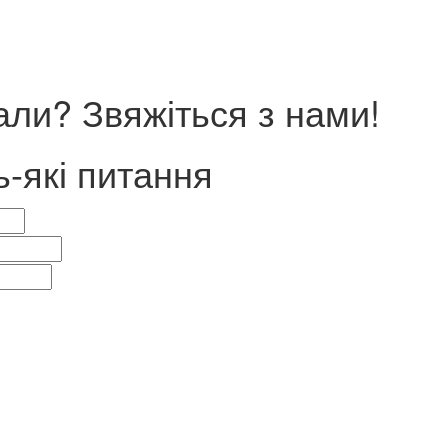
ли? Звяжіться з нами!
ь-які питання