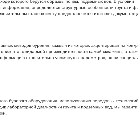
ходе которого берутся образцы почвы, подземных вод. В условии
я информация, определяется структурные особенности грунта и фи
ключительном этапе клиенту предоставляется итоговая документац
ивных методов бурения, каждый из которых акцентирован на конк
 горизонта, ожидаемой производительности самой скважины, а такж
 информацию относительно упомянутых параметров, наши специал
ого бурового оборудования, использованию передовых технологий
ик лабораторной диагностики грунта и подземных вод, мы гарант
оки.