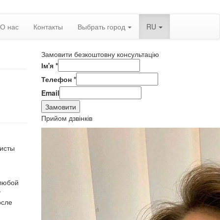
О нас
Контакты
Выбрать город
RU
Замовити безкоштовну консультацію
Ім'я
*
Телефон
*
Email
Замовити
Прийом дзвінків
листы
 любой
у
осле