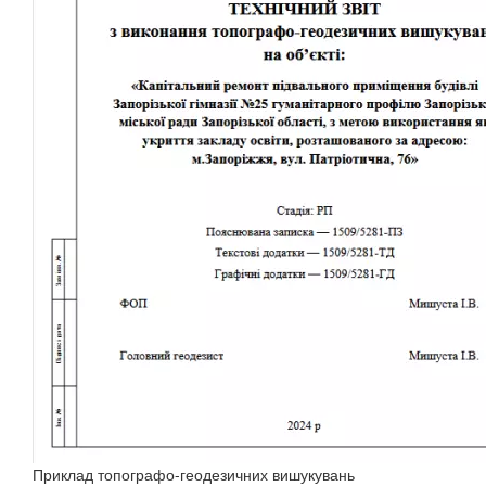
Приклад топографо-геодезичних вишукувань