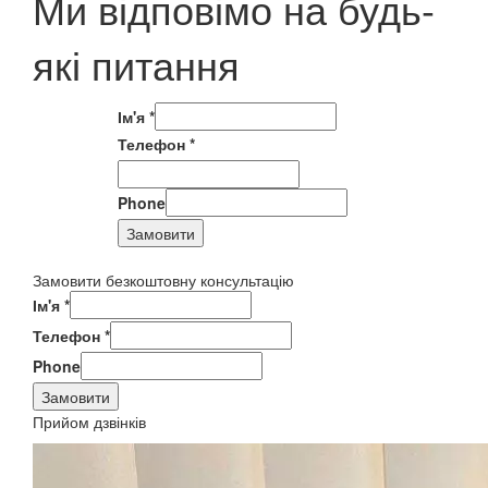
Ми відповімо на будь-
які питання
Ім'я
*
Телефон
*
Phone
Замовити
Замовити безкоштовну консультацію
Ім'я
*
Телефон
*
Phone
Замовити
Прийом дзвінків