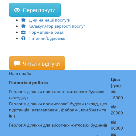
Переглянути
Ціни на наші послуги
Калькулятор вартості послуг
Нормативна база
Питання/Відповідь
Читати відгуки
Наш прайс
Ціна
Геологічні роботи
(грн)
Геологія ділянки приватного житлового будинку
від
(котеджу)
15000
Геологія ділянки промислової будови (склад, цех,
від
підстанція, автозаправки, фабрики, комбінати та
20000
ін.)
від
Геологія ділянки для висотних житлових будинків
60000
від