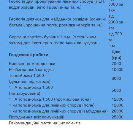
Геологія для проектування лінійних споруд (ЛЕП,
5000 за
водопроводи, авто та залізниці та ін.)
1км
від
Геологія ділянки для майданної розвідки (сонячні
2000 за
батареї, зрошення полів, розвідка карєрів та ін.)
1га
від 700
Середня вартість буріння 1 п.м. (з технічним
за 1
звітом) для інженерно-геологічних вишукувань
п.м.
Ціна
Геодезичні роботи
(грн)
Винесення меж ділянки
7000
Розбивка осей котеджа
10000
Топозйомка 1:500
8000
(дільниця під котедж)
1 ГА топозйомка 1:500
5000
(не забудована)
1 ГА топозйомка 1:500 (промислова зона)
12000
1 км топозйомка для лінійних споруд (поле)
12000
1 км топозйомка для лінійних споруд (забудована)
20000
Погодження всіх комунікацій
25000
Рекомендаційні листи наших клієнтів