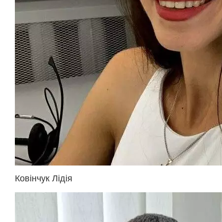
Ковінчук Лідія