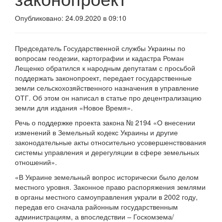
Опубликовано: 24.09.2020 в 09:10
Председатель Государственной службы Украины по
вопросам геодезии, картографии и кадастра Роман
Лещенко обратился к народным депутатам с просьбой
поддержать законопроект, передает государственные
земли сельскохозяйственного назначения в управление
ОТГ. Об этом он написал в статье про децентрализацию
земли для издания «Новое Время».
Речь о поддержке проекта закона № 2194 «О внесении
изменений в Земельный кодекс Украины и другие
законодательные акты относительно усовершенствования
системы управления и дерегуляции в сфере земельных
отношений».
«В Украине земельный вопрос исторически было делом
местного уровня. Законное право распоряжения землями
в органы местного самоуправления украли в 2002 году,
передав его сначала районным государственным
администрациям, а впоследствии – Госкомзема/