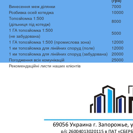
(грн)
Винесення меж ділянки
7000
Розбивка осей котеджа
10000
Топозйомка 1:500
8000
(дільниця під котедж)
1 ГА топозйомка 1:500
5000
(не забудована)
1 ГА топозйомка 1:500 (промислова зона)
12000
1 км топозйомка для лінійних споруд (поле)
12000
1 км топозйомка для лінійних споруд (забудована)
20000
Погодження всіх комунікацій
25000
Рекомендаційні листи наших клієнтів