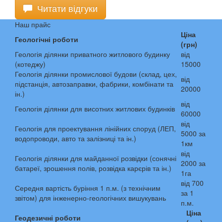
Читати відгуки
Наш прайс
Ціна
Геологічні роботи
(грн)
Геологія ділянки приватного житлового будинку
від
(котеджу)
15000
Геологія ділянки промислової будови (склад, цех,
від
підстанція, автозаправки, фабрики, комбінати та
20000
ін.)
від
Геологія ділянки для висотних житлових будинків
60000
від
Геологія для проектування лінійних споруд (ЛЕП,
5000 за
водопроводи, авто та залізниці та ін.)
1км
від
Геологія ділянки для майданної розвідки (сонячні
2000 за
батареї, зрошення полів, розвідка карєрів та ін.)
1га
від 700
Середня вартість буріння 1 п.м. (з технічним
за 1
звітом) для інженерно-геологічних вишукувань
п.м.
Ціна
Геодезичні роботи