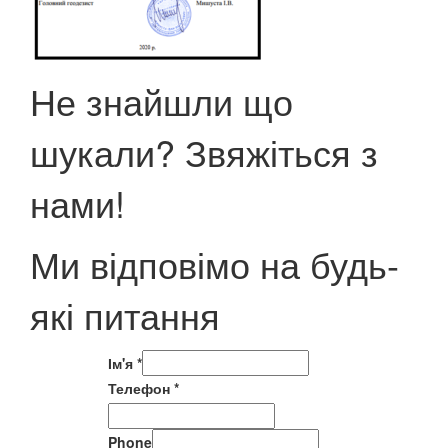
Не знайшли що
шукали? Звяжіться з
нами!
Ми відповімо на будь-
які питання
Ім'я
*
Телефон
*
Phone