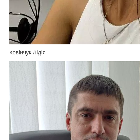
Ковінчук Лідія