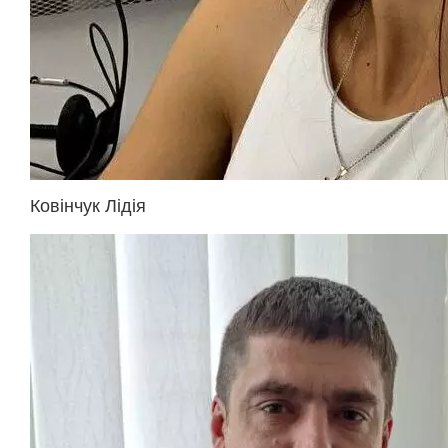
Ковінчук Лідія