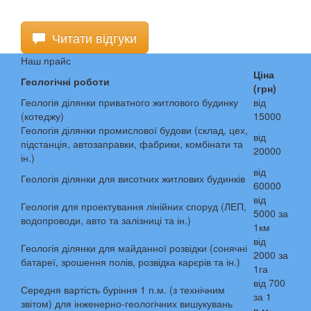
Читати відгуки
Наш прайс
Ціна
Геологічні роботи
(грн)
Геологія ділянки приватного житлового будинку
від
(котеджу)
15000
Геологія ділянки промислової будови (склад, цех,
від
підстанція, автозаправки, фабрики, комбінати та
20000
ін.)
від
Геологія ділянки для висотних житлових будинків
60000
від
Геологія для проектування лінійних споруд (ЛЕП,
5000 за
водопроводи, авто та залізниці та ін.)
1км
від
Геологія ділянки для майданної розвідки (сонячні
2000 за
батареї, зрошення полів, розвідка карєрів та ін.)
1га
від 700
Середня вартість буріння 1 п.м. (з технічним
за 1
звітом) для інженерно-геологічних вишукувань
п.м.