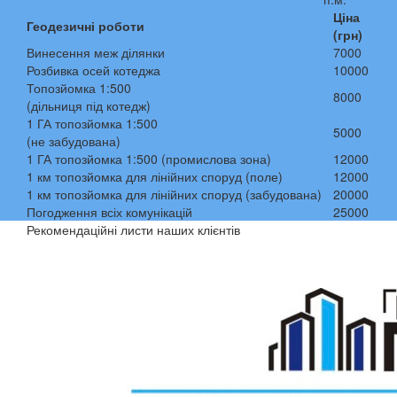
Ціна
Геодезичні роботи
(грн)
Винесення меж ділянки
7000
Розбивка осей котеджа
10000
Топозйомка 1:500
8000
(дільниця під котедж)
1 ГА топозйомка 1:500
5000
(не забудована)
1 ГА топозйомка 1:500 (промислова зона)
12000
1 км топозйомка для лінійних споруд (поле)
12000
1 км топозйомка для лінійних споруд (забудована)
20000
Погодження всіх комунікацій
25000
Рекомендаційні листи наших клієнтів