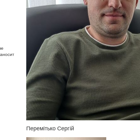
зе
наносит
Перемітько Сергій