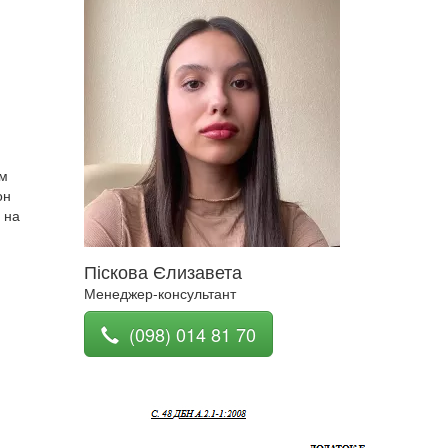
ом
он
 на
Піскова Єлизавета
Менеджер-консультант
(098) 014 81 70