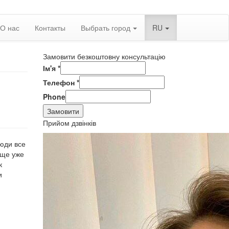
О нас
Контакты
Выбрать город
RU
Замовити безкоштовну консультацію
Ім'я
*
Телефон
*
Phone
Замовити
Прийом дзвінків
люди все
аще уже
к
и