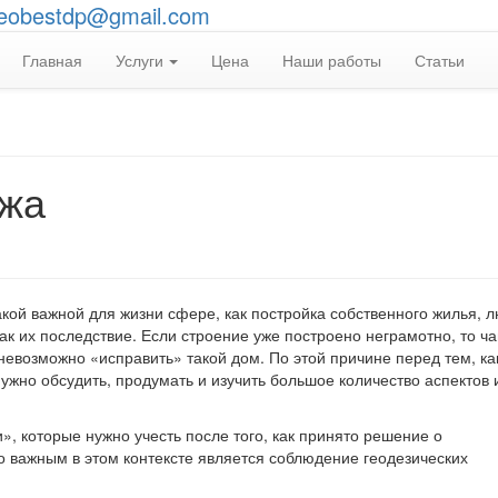
eobestdp@gmail.com
Главная
Услуги
Цена
Наши работы
Статьи
джа
акой важной для жизни сфере, как постройка собственного жилья, 
ак их последствие. Если строение уже построено неграмотно, то ч
 невозможно «исправить» такой дом. По этой причине перед тем, ка
нужно обсудить, продумать и изучить большое количество аспектов 
, которые нужно учесть после того, как принято решение о
о важным в этом контексте является соблюдение геодезических