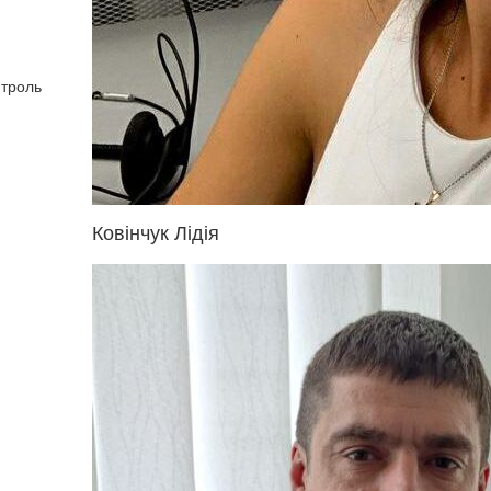
нтроль
Ковінчук Лідія