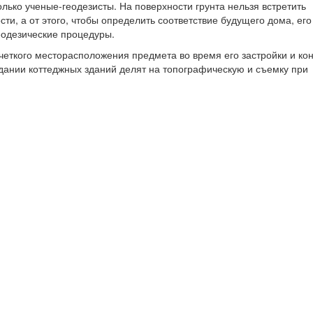
только ученые-геодезисты. На поверхности грунта нельзя встретить
и, а от этого, чтобы определить соответствие будущего дома, его
еодезические процедуры.
 четкого месторасположения предмета во время его застройки и ко
здании коттеджных зданий делят на топографическую и съемку при