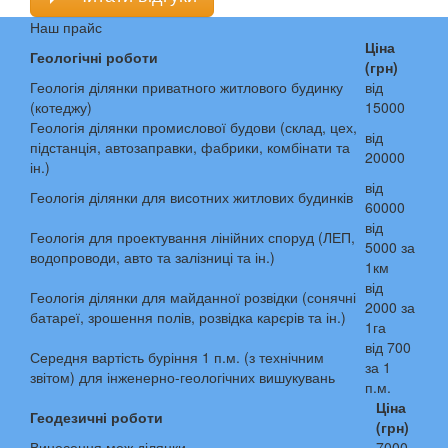
Наш прайс
Ціна
Геологічні роботи
(грн)
Геологія ділянки приватного житлового будинку
від
(котеджу)
15000
Геологія ділянки промислової будови (склад, цех,
від
підстанція, автозаправки, фабрики, комбінати та
20000
ін.)
від
Геологія ділянки для висотних житлових будинків
60000
від
Геологія для проектування лінійних споруд (ЛЕП,
5000 за
водопроводи, авто та залізниці та ін.)
1км
від
Геологія ділянки для майданної розвідки (сонячні
2000 за
батареї, зрошення полів, розвідка карєрів та ін.)
1га
від 700
Середня вартість буріння 1 п.м. (з технічним
за 1
звітом) для інженерно-геологічних вишукувань
п.м.
Ціна
Геодезичні роботи
(грн)
Винесення меж ділянки
7000