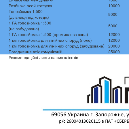
Розбивка осей котеджа
10000
Топозйомка 1:500
8000
(дільниця під котедж)
1 ГА топозйомка 1:500
5000
(не забудована)
1 ГА топозйомка 1:500 (промислова зона)
12000
1 км топозйомка для лінійних споруд (поле)
12000
1 км топозйомка для лінійних споруд (забудована)
20000
Погодження всіх комунікацій
25000
Рекомендаційні листи наших клієнтів