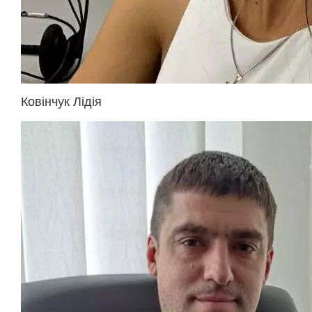
Ковінчук Лідія