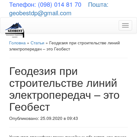
Телефон: (098) 014 81 70
Пошта:
geobestdp@gmail.com
Toggl
naviga
Головна
»
Статьи
»
Геодезия при строительстве линий
электропередач – это Геобест
Геодезия при
строительстве линий
электропередач – это
Геобест
Опубликовано: 25.09.2020 в 09:43
Учитывая специфику таких линейных объектов, как линии