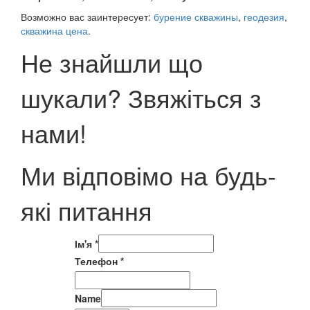
Возможно вас заинтересует:
бурение скважины
,
геодезия
,
скважина цена
.
Не знайшли що
шукали? Звяжіться з
нами!
Ми відповімо на будь-
які питання
Ім'я
*
Телефон
*
Name