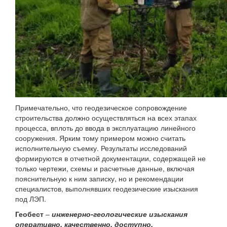
Примечательно, что геодезическое сопровождение
строительства должно осуществляться на всех этапах
процесса, вплоть до ввода в эксплуатацию линейного
сооружения. Ярким тому примером можно считать
исполнительную съемку. Результаты исследований
формируются в отчетной документации, содержащей не
только чертежи, схемы и расчетные данные, включая
пояснительную к ним записку, но и рекомендации
специалистов, выполнявших геодезические изыскания
под ЛЭП.
Геобест
–
инженерно-геологические изыскания
оперативно, качественно, доступно.