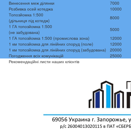
Винесення меж ділянки
7000
Розбивка осей котеджа
10000
Топозйомка 1:500
8000
(дільниця під котедж)
1 ГА топозйомка 1:500
5000
(не забудована)
1 ГА топозйомка 1:500 (промислова зона)
12000
1 км топозйомка для лінійних споруд (поле)
12000
1 км топозйомка для лінійних споруд (забудована)
20000
Погодження всіх комунікацій
25000
Рекомендаційні листи наших клієнтів