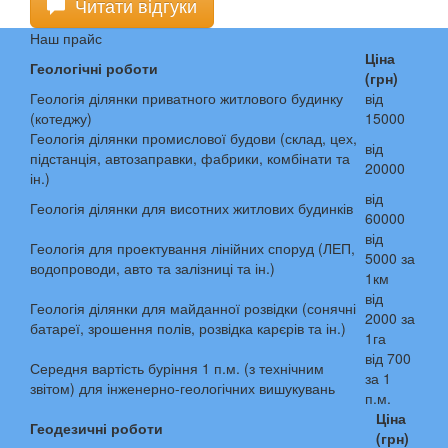
Читати відгуки
Наш прайс
Ціна
Геологічні роботи
(грн)
Геологія ділянки приватного житлового будинку
від
(котеджу)
15000
Геологія ділянки промислової будови (склад, цех,
від
підстанція, автозаправки, фабрики, комбінати та
20000
ін.)
від
Геологія ділянки для висотних житлових будинків
60000
від
Геологія для проектування лінійних споруд (ЛЕП,
5000 за
водопроводи, авто та залізниці та ін.)
1км
від
Геологія ділянки для майданної розвідки (сонячні
2000 за
батареї, зрошення полів, розвідка карєрів та ін.)
1га
від 700
Середня вартість буріння 1 п.м. (з технічним
за 1
звітом) для інженерно-геологічних вишукувань
п.м.
Ціна
Геодезичні роботи
(грн)