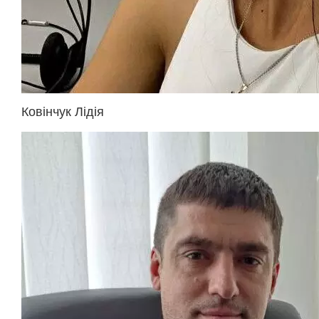
Ковінчук Лідія