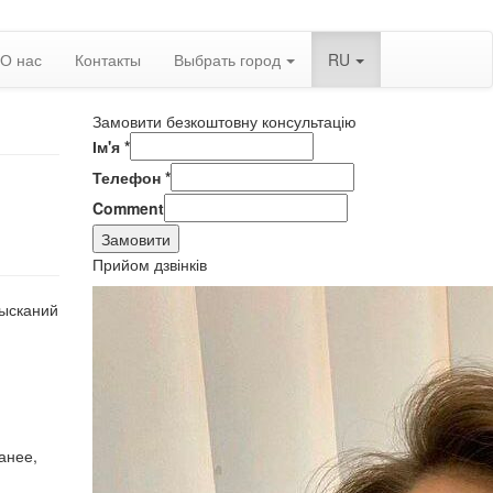
О нас
Контакты
Выбрать город
RU
Замовити безкоштовну консультацію
Ім'я
*
Телефон
*
Comment
Замовити
Прийом дзвінків
зысканий
анее,