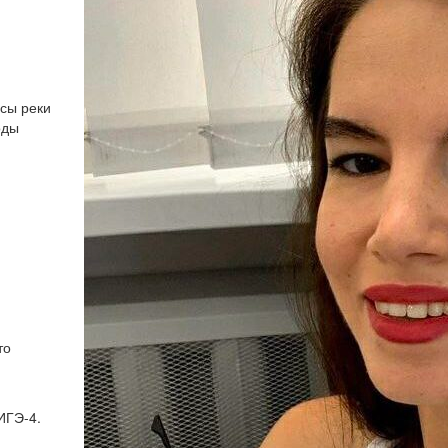
асы реки
оды
то
ИГЭ-4.