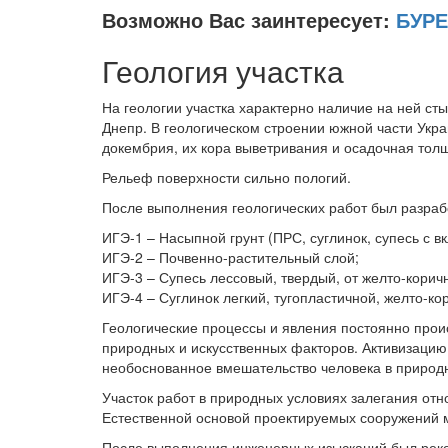
Возможно Вас заинтересует:
БУР
Геология участка
На геологии участка характерно наличие на ней сты
Днепр. В геологическом строении южной части Укра
докембрия, их кора выветривания и осадочная толщ
Рельеф поверхности сильно пологий.
После выполнения геологических работ был разраб
ИГЭ-1 – Насыпной грунт (ПРС, суглинок, супесь с 
ИГЭ-2 – Почвенно-растительный слой;
ИГЭ-3 – Супесь лессовый, твердый, от желто-коричн
ИГЭ-4 – Суглинок легкий, тугопластичной, желто-ко
Геологические процессы и явления постоянно прои
природных и искусственных факторов. Активизацию 
необоснованное вмешательство человека в природ
Участок работ в природных условиях залегания отно
Естественной основой проектируемых сооружений м
После выполнения инженерных изысканий был реко