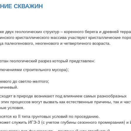
ЕНИЕ СКВАЖИН
ке двух геологических структур – коренного берега и древней терр
инского кристаллического массива участвуют кристаллические пор
а палеогенового, неогенового и четвертичного возраста.
отан геологический разрез который представлен:
включениями строительного мусора);
евого до светло-желтого;
ричневый.
сходят в природе возникают под влиянием самых разнообразных
этих процессов могут вызвать как естественные причины, так и час
ные условия.
сятся ко II типа грунтовых условий по проседанию.
ожет служить ИГЭ-3 (с учетом глубины сезонного промерзания) и 
мендован тип фундамента – ленточный или столбчатый.