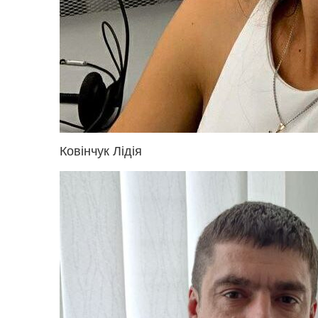
Ковінчук Лідія