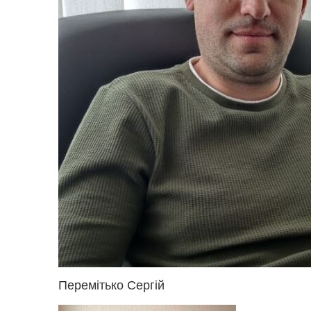
Перемітько Сергій