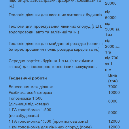
підстанція, автозаправки, фабрики, комбінати та
20000
ін.)
від
Геологія ділянки для висотних житлових будинків
60000
від
Геологія для проектування лінійних споруд (ЛЕП,
5000 за
водопроводи, авто та залізниці та ін.)
1км
від
Геологія ділянки для майданної розвідки (сонячні
2000 за
батареї, зрошення полів, розвідка карєрів та ін.)
1га
від 700
Середня вартість буріння 1 п.м. (з технічним
за 1
звітом) для інженерно-геологічних вишукувань
п.м.
Ціна
Геодезичні роботи
(грн)
Винесення меж ділянки
7000
Розбивка осей котеджа
10000
Топозйомка 1:500
8000
(дільниця під котедж)
1 ГА топозйомка 1:500
5000
(не забудована)
1 ГА топозйомка 1:500 (промислова зона)
12000
1 км топозйомка для лінійних споруд (поле)
12000