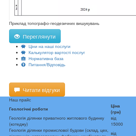
Приклад топографо-геодезичних вишукувань
Переглянути
Ціни на наші послуги
Калькулятор вартості послуг
Нормативна база
Питання/Відповідь
Читати відгуки
Наш прайс
Ціна
Геологічні роботи
(грн)
Геологія ділянки приватного житлового будинку
від
(котеджу)
15000
Геологія ділянки промислової будови (склад, цех,
від