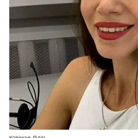
Ковінчук Лідія