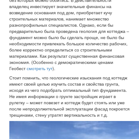
без которых можно обойтись. В действительности
владелец инвестирует значительные финансы на
возведение основания под дом, приобретает кучу
строительных материалов, нанимает множество
разнопрофильных специалистов. Однако, если бы
предварительно была проведена геология для коттеджа –
фундамент можно было бы сделать проще, не было бы
необходимости привлекать большое количество рабочих,
более корректно определиться со строительными
материалами. Как результат существенная финансовая
экономия. (Особенно с демократическими ценами
Геобест
смотреть тут
).
Стоит помнить, что геологические изыскания под коттедж
имеют своей целью изучить состав и свойства грунта,
исходя из чего подобрать оптимальный тип фундамента.
Не имея информации о грунте застройщик играет в
рулетку – может повезет и коттедж будет стоять или уже
после непродолжительной эксплуатации фасад покроется
трещинами, стену утратят вертикальность и т.д.