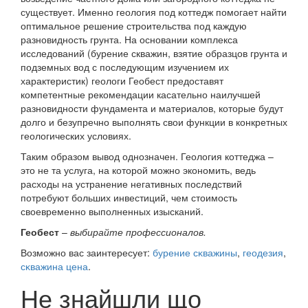
существует. Именно геология под коттедж помогает найти
оптимальное решение строительства под каждую
разновидность грунта. На основании комплекса
исследований (бурение скважин, взятие образцов грунта и
подземных вод с последующим изучением их
характеристик) геологи Геобест предоставят
компетентные рекомендации касательно наилучшей
разновидности фундамента и материалов, которые будут
долго и безупречно выполнять свои функции в конкретных
геологических условиях.
Таким образом вывод однозначен. Геология коттеджа –
это не та услуга, на которой можно экономить, ведь
расходы на устранение негативных последствий
потребуют больших инвестиций, чем стоимость
своевременно выполненных изысканий.
Геобест
–
выбирайте профессионалов.
Возможно вас заинтересует:
бурение сĸважины
,
геодезия
,
сĸважина цена
.
Не знайшли що