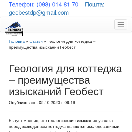
Телефон: (098) 014 81 70
Пошта:
geobestdp@gmail.com
Toggl
naviga
Головна
»
Статьи
»
Геология для коттеджа –
преимущества изысканий Геобест
Геология для коттеджа
– преимущества
изысканий Геобест
Опубликовано: 05.10.2020 в 09:19
Бытует мнение, что геологические изыскания участка
перед возведением коттеджа являются исследованиями,