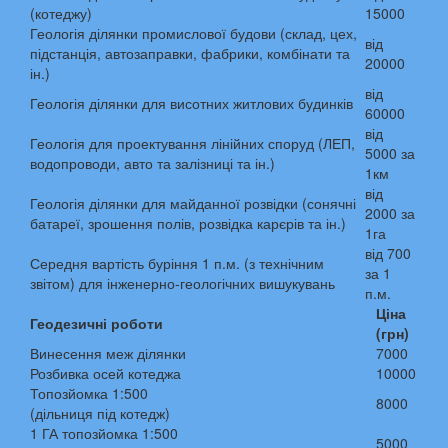
(котеджу)
15000
Геологія ділянки промислової будови (склад, цех,
від
підстанція, автозаправки, фабрики, комбінати та
20000
ін.)
від
Геологія ділянки для висотних житлових будинків
60000
від
Геологія для проектування лінійних споруд (ЛЕП,
5000 за
водопроводи, авто та залізниці та ін.)
1км
від
Геологія ділянки для майданної розвідки (сонячні
2000 за
батареї, зрошення полів, розвідка карєрів та ін.)
1га
від 700
Середня вартість буріння 1 п.м. (з технічним
за 1
звітом) для інженерно-геологічних вишукувань
п.м.
Ціна
Геодезичні роботи
(грн)
Винесення меж ділянки
7000
Розбивка осей котеджа
10000
Топозйомка 1:500
8000
(дільниця під котедж)
1 ГА топозйомка 1:500
5000