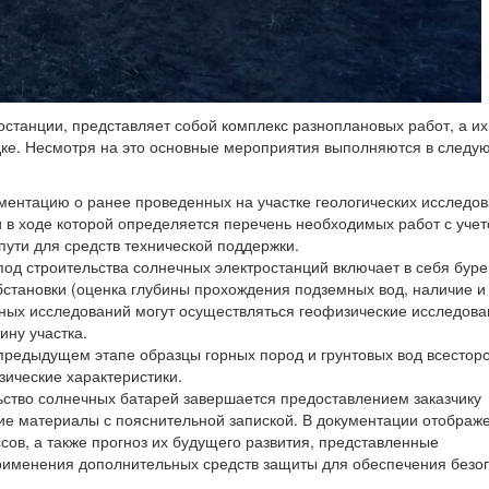
ростанции, представляет собой комплекс разноплановых работ, а их
дке. Несмотря на это основные мероприятия выполняются в след
ментацию о ранее проведенных на участке геологических исследов
 в ходе которой определяется перечень необходимых работ с уче
ути для средств технической поддержки.
под строительства солнечных электростанций включает в себя бур
бстановки (оценка глубины прохождения подземных вод, наличие и
ьных исследований могут осуществляться геофизические исследова
ну участка.
редыдущем этапе образцы горных пород и грунтовых вод всестор
зические характеристики.
ьство солнечных батарей завершается предоставлением заказчику
кие материалы с пояснительной запиской. В документации отображ
сов, а также прогноз их будущего развития, представленные
рименения дополнительных средств защиты для обеспечения безо