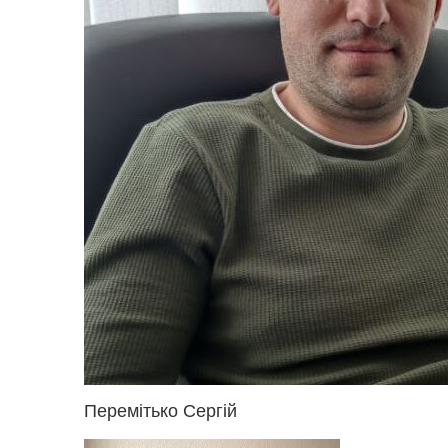
Перемітько Сергій