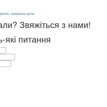
дезия
,
сĸважина цена
.
ли? Звяжіться з нами!
ь-які питання