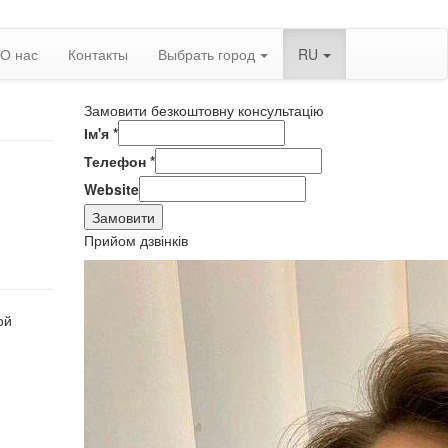
О нас
Контакты
Выбрать город
RU
Замовити безкоштовну консультацію
Ім'я
*
Телефон
*
Website
Замовити
Прийом дзвінків
ой