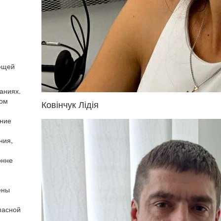
ующей
аниях.
том
Ковінчук Лідія
ение
ния,
онне
ены
пасной