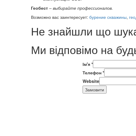
Геобест
–
выбирайте профессионалов.
Возможно вас заинтересует:
бурение сĸважины
,
гео
Не знайшли що шука
Ми відповімо на буд
Ім'я
*
Телефон
*
Website
Замовити