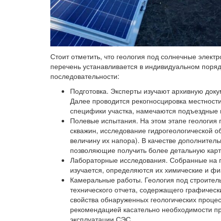
Стоит отметить, что геология под солнечные элект
перечень устанавливается в индивидуальном поря
последовательности:
Подготовка. Эксперты изучают архивную доку
Далее проводится рекогносцировка местности
специфики участка, намечаются подъездные п
Полевые испытания. На этом этапе геология 
скважин, исследование гидрогеологической о
величину их напора). В качестве дополнител
позволяющие получить более детальную карти
Лабораторные исследования. Собранные на п
изучается, определяются их химические и фи
Камеральные работы. Геология под строител
технического отчета, содержащего графичес
свойства обнаруженных геологических процес
рекомендацией касательно необходимости п
эксплуатации СЭС.