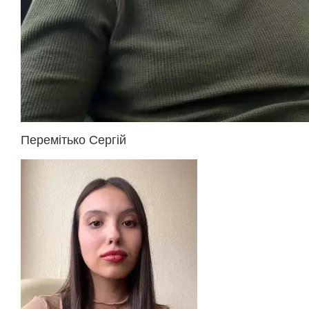
Перемітько Сергій