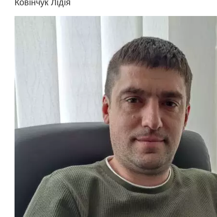
Ковінчук Лідія