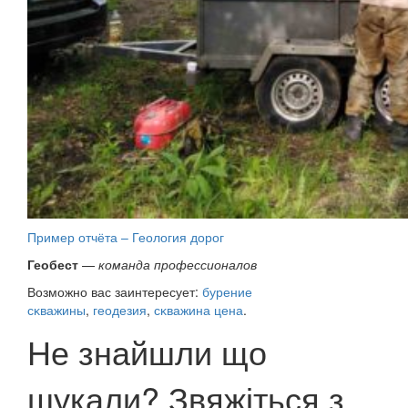
Пример отчёта – Геология дорог
Геобест
—
команда профессионалов
Возможно вас заинтересует:
бурение
сĸважины
,
геодезия
,
сĸважина цена
.
Не знайшли що
шукали? Звяжіться з