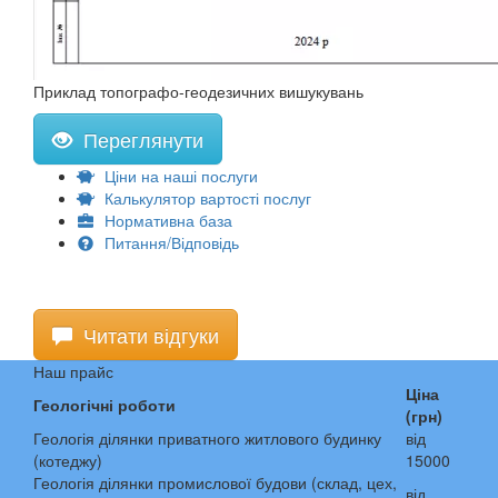
Приклад топографо-геодезичних вишукувань
Переглянути
Ціни на наші послуги
Калькулятор вартості послуг
Нормативна база
Питання/Відповідь
Читати відгуки
Наш прайс
Ціна
Геологічні роботи
(грн)
Геологія ділянки приватного житлового будинку
від
(котеджу)
15000
Геологія ділянки промислової будови (склад, цех,
від