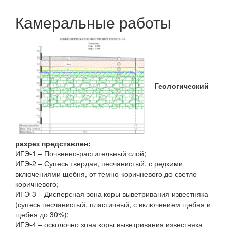
Камеральные работы
Геологический
разрез представлен:
ИГЭ-1 – Почвенно-растительный слой;
ИГЭ-2 – Супесь твердая, песчанистый, с редкими
включениями щебня, от темно-коричневого до светло-
коричневого;
ИГЭ-3 – Дисперсная зона коры выветривания известняка
(супесь песчанистый, пластичный, с включением щебня и
щебня до 30%);
ИГЭ-4 – осколочно зона коры выветривания известняка