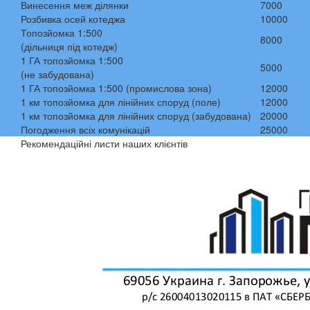
Винесення меж ділянки
7000
Розбивка осей котеджа
10000
Топозйомка 1:500
8000
(дільниця під котедж)
1 ГА топозйомка 1:500
5000
(не забудована)
1 ГА топозйомка 1:500 (промислова зона)
12000
1 км топозйомка для лінійних споруд (поле)
12000
1 км топозйомка для лінійних споруд (забудована)
20000
Погодження всіх комунікацій
25000
Рекомендаційні листи наших клієнтів