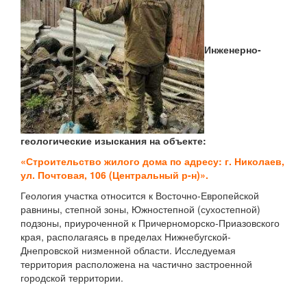
Инженерно-
геологические изыскания на объекте:
«Строительство жилого дома по адресу: г. Николаев,
ул. Почтовая, 106 (Центральный р-н)».
Геология участка относится к Восточно-Европейской
равнины, степной зоны, Южностепной (сухостепной)
подзоны, приуроченной к Причерноморско-Приазовского
края, располагаясь в пределах Нижнебугской-
Днепровской низменной области. Исследуемая
территория расположена на частично застроенной
городской территории.