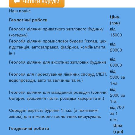
Читати відгуки
Наш прайс
Ціна
Геологічні роботи
(грн)
Геологія ділянки приватного житлового будинку
від
(котеджу)
15000
Геологія ділянки промислової будови (склад, цех,
від
підстанція, автозаправки, фабрики, комбінати та
20000
ін.)
від
Геологія ділянки для висотних житлових будинків
60000
від
Геологія для проектування лінійних споруд (ЛЕП,
5000 за
водопроводи, авто та залізниці та ін.)
1км
від
Геологія ділянки для майданної розвідки (сонячні
2000 за
батареї, зрошення полів, розвідка карєрів та ін.)
1га
від 700
Середня вартість буріння 1 п.м. (з технічним
за 1
звітом) для інженерно-геологічних вишукувань
п.м.
Ціна
Геодезичні роботи
(грн)