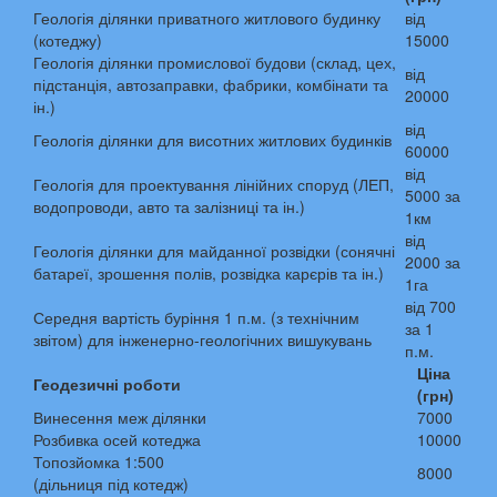
Геологія ділянки приватного житлового будинку
від
(котеджу)
15000
Геологія ділянки промислової будови (склад, цех,
від
підстанція, автозаправки, фабрики, комбінати та
20000
ін.)
від
Геологія ділянки для висотних житлових будинків
60000
від
Геологія для проектування лінійних споруд (ЛЕП,
5000 за
водопроводи, авто та залізниці та ін.)
1км
від
Геологія ділянки для майданної розвідки (сонячні
2000 за
батареї, зрошення полів, розвідка карєрів та ін.)
1га
від 700
Середня вартість буріння 1 п.м. (з технічним
за 1
звітом) для інженерно-геологічних вишукувань
п.м.
Ціна
Геодезичні роботи
(грн)
Винесення меж ділянки
7000
Розбивка осей котеджа
10000
Топозйомка 1:500
8000
(дільниця під котедж)