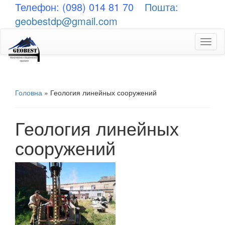
Телефон: (098) 014 81 70
Пошта:
geobestdp@gmail.com
Toggl
naviga
Головна
»
Геология линейных сооружений
Геология линейных
сооружений