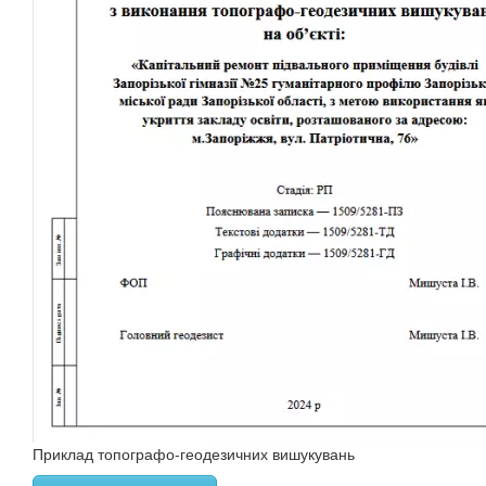
Приклад топографо-геодезичних вишукувань