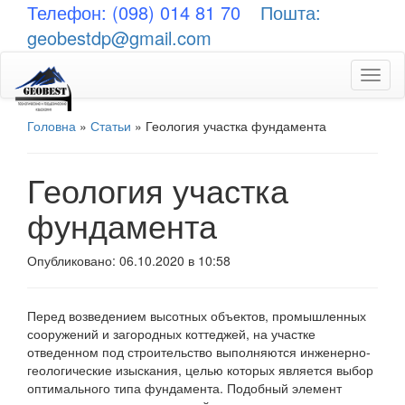
Телефон: (098) 014 81 70
Пошта:
geobestdp@gmail.com
Toggl
naviga
Головна
»
Статьи
»
Геология участка фундамента
Геология участка
фундамента
Опубликовано: 06.10.2020 в 10:58
Перед возведением высотных объектов, промышленных
сооружений и загородных коттеджей, на участке
отведенном под строительство выполняются инженерно-
геологические изыскания, целью которых является выбор
оптимального типа фундамента. Подобный элемент