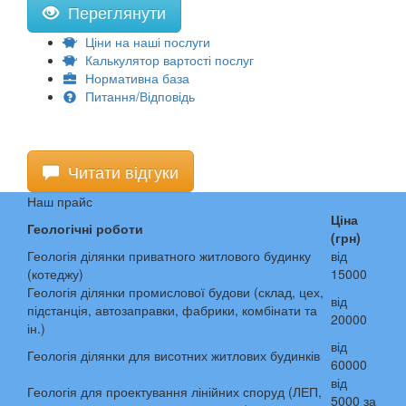
Переглянути
Ціни на наші послуги
Калькулятор вартості послуг
Нормативна база
Питання/Відповідь
Читати відгуки
Наш прайс
Ціна
Геологічні роботи
(грн)
Геологія ділянки приватного житлового будинку
від
(котеджу)
15000
Геологія ділянки промислової будови (склад, цех,
від
підстанція, автозаправки, фабрики, комбінати та
20000
ін.)
від
Геологія ділянки для висотних житлових будинків
60000
від
Геологія для проектування лінійних споруд (ЛЕП,
5000 за