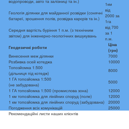
водопроводи, авто та залізниці та ін.)
1км
від
Геологія ділянки для майданної розвідки (сонячні
2000 за
батареї, зрошення полів, розвідка карєрів та ін.)
1га
від 700
Середня вартість буріння 1 п.м. (з технічним
за 1
звітом) для інженерно-геологічних вишукувань
п.м.
Ціна
Геодезичні роботи
(грн)
Винесення меж ділянки
7000
Розбивка осей котеджа
10000
Топозйомка 1:500
8000
(дільниця під котедж)
1 ГА топозйомка 1:500
5000
(не забудована)
1 ГА топозйомка 1:500 (промислова зона)
12000
1 км топозйомка для лінійних споруд (поле)
12000
1 км топозйомка для лінійних споруд (забудована)
20000
Погодження всіх комунікацій
25000
Рекомендаційні листи наших клієнтів