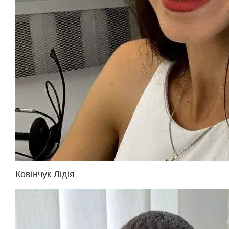
Ковінчук Лідія