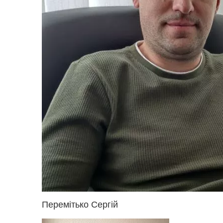
Перемітько Сергій