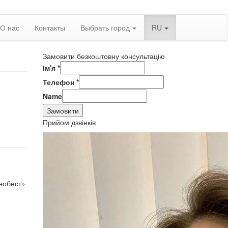
О нас
Контакты
Выбрать город
RU
Замовити безкоштовну консультацію
Ім'я
*
Телефон
*
Name
Замовити
Прийом дзвінків
еобест»