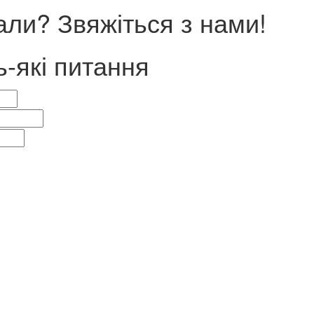
ли? Звяжіться з нами!
ь-які питання