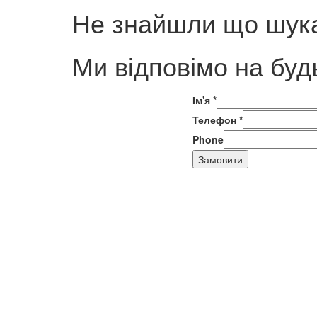
Не знайшли що шука
Ми відповімо на буд
Ім'я
*
Телефон
*
Phone
Замовити