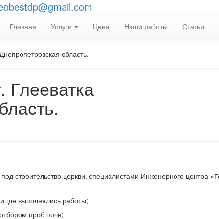
eobestdp@gmail.com
Главная
Услуги
Цена
Наши работы
Статьи
а Днепропетровская область.
т. Глееватка
бласть.
 под строительство церкви, специалистами Инженерного центра «Г
и где выполнялись работы;
отбором проб почв;