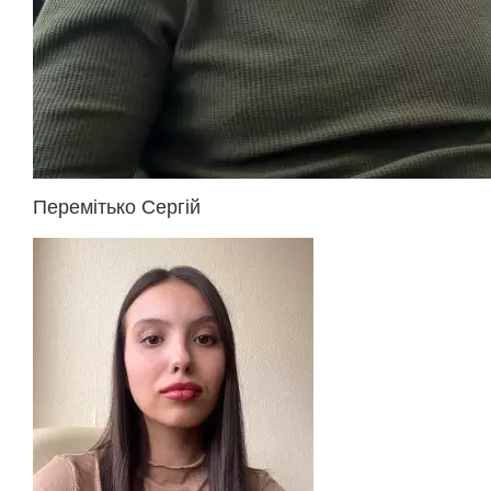
Перемітько Сергій