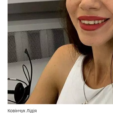
Ковінчук Лідія