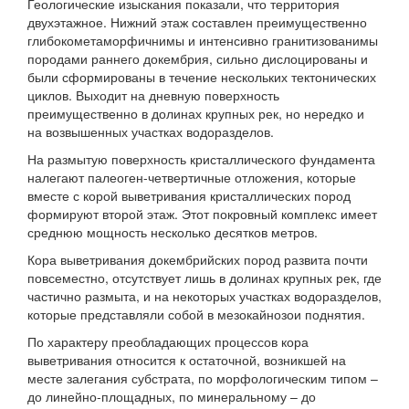
Геологические изыскания показали, что территория
двухэтажное. Нижний этаж составлен преимущественно
глибокометаморфичнимы и интенсивно гранитизованимы
породами раннего докембрия, сильно дислоцированы и
были сформированы в течение нескольких тектонических
циклов. Выходит на дневную поверхность
преимущественно в долинах крупных рек, но нередко и
на возвышенных участках водоразделов.
На размытую поверхность кристаллического фундамента
налегают палеоген-четвертичные отложения, которые
вместе с корой выветривания кристаллических пород
формируют второй этаж. Этот покровный комплекс имеет
среднюю мощность несколько десятков метров.
Кора выветривания докембрийских пород развита почти
повсеместно, отсутствует лишь в долинах крупных рек, где
частично размыта, и на некоторых участках водоразделов,
которые представляли собой в мезокайнозои поднятия.
По характеру преобладающих процессов кора
выветривания относится к остаточной, возникшей на
месте залегания субстрата, по морфологическим типом –
до линейно-площадных, по минеральному – до