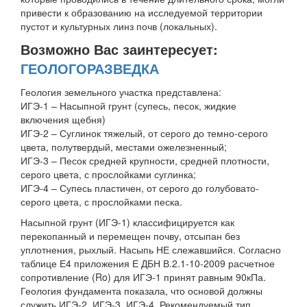
привести к образованию на исследуемой территории
пустот и культурных линз почв (локальных).
Возможно Вас заинтересует:
ГЕОЛОГОРАЗВЕДКА
Геология земельного участка представлена:
ИГЭ-1 – Насыпной грунт (супесь, песок, жидкие
включения щебня)
ИГЭ-2 – Суглинок тяжелый, от серого до темно-серого
цвета, полутвердый, местами ожелезненный;
ИГЭ-3 – Песок средней крупности, средней плотности,
серого цвета, с прослойками суглинка;
ИГЭ-4 – Супесь пластичен, от серого до голубовато-
серого цвета, с прослойками песка.
Насыпной грунт (ИГЭ-1) классифицируется как
перекопанный и перемещен почву, отсыпан без
уплотнения, рыхлый. Насыпь НЕ слежавшийся. Согласно
таблице Е4 приложения Е ДБН В.2.1-10-2009 расчетное
сопротивление (Ro) для ИГЭ-1 принят равным 90кПа.
Геология фундамента показала, что основой должны
служить ИГЭ-2, ИГЭ-3, ИГЭ-4. Рекомендуемый тип