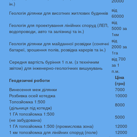
20000
ін.)
від
Геологія ділянки для висотних житлових будинків
60000
від
Геологія для проектування лінійних споруд (ЛЕП,
5000 за
водопроводи, авто та залізниці та ін.)
1км
від
Геологія ділянки для майданної розвідки (сонячні
2000 за
батареї, зрошення полів, розвідка карєрів та ін.)
1га
від 700
Середня вартість буріння 1 п.м. (з технічним
за 1
звітом) для інженерно-геологічних вишукувань
п.м.
Ціна
Геодезичні роботи
(грн)
Винесення меж ділянки
7000
Розбивка осей котеджа
10000
Топозйомка 1:500
8000
(дільниця під котедж)
1 ГА топозйомка 1:500
5000
(не забудована)
1 ГА топозйомка 1:500 (промислова зона)
12000
1 км топозйомка для лінійних споруд (поле)
12000