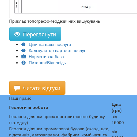
Приклад топографо-геодезичних вишукувань
Переглянути
Ціни на наші послуги
Калькулятор вартості послуг
Нормативна база
Питання/Відповідь
Читати відгуки
Наш прайс
Ціна
Геологічні роботи
(грн)
Геологія ділянки приватного житлового будинку
від
(котеджу)
15000
Геологія ділянки промислової будови (склад, цех,
від
підстанція, автозаправки, фабрики, комбінати та