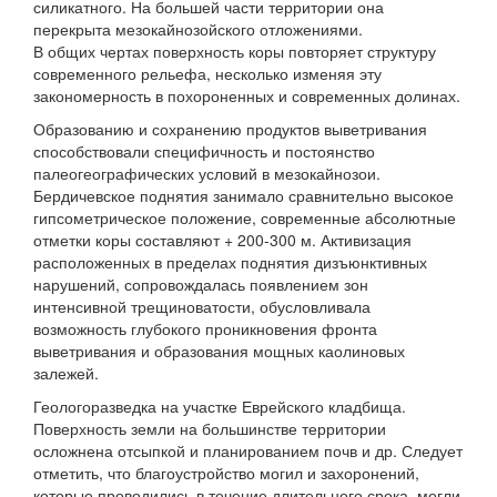
силикатного. На большей части территории она
перекрыта мезокайнозойского отложениями.
В общих чертах поверхность коры повторяет структуру
современного рельефа, несколько изменяя эту
закономерность в похороненных и современных долинах.
Образованию и сохранению продуктов выветривания
способствовали специфичность и постоянство
палеогеографических условий в мезокайнозои.
Бердичевское поднятия занимало сравнительно высокое
гипсометрическое положение, современные абсолютные
отметки коры составляют + 200-300 м. Активизация
расположенных в пределах поднятия дизъюнктивных
нарушений, сопровождалась появлением зон
интенсивной трещиноватости, обусловливала
возможность глубокого проникновения фронта
выветривания и образования мощных каолиновых
залежей.
Геологоразведка на участке Еврейского кладбища.
Поверхность земли на большинстве территории
осложнена отсыпкой и планированием почв и др. Следует
отметить, что благоустройство могил и захоронений,
которые проводились в течение длительного срока, могли