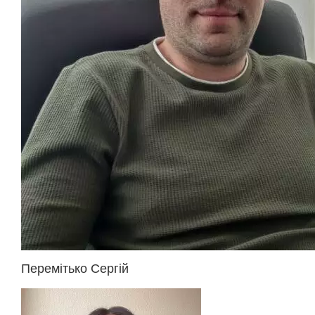
Перемітько Сергій