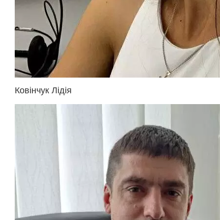
Ковінчук Лідія