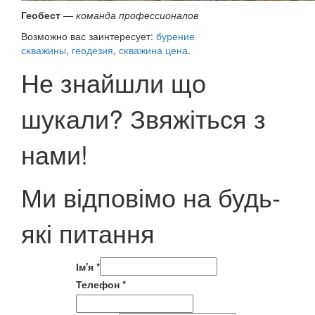
Геобест
—
команда профессионалов
Возможно вас заинтересует:
бурение
сĸважины
,
геодезия
,
сĸважина цена
.
Не знайшли що
шукали? Звяжіться з
нами!
Ми відповімо на будь-
які питання
Ім'я
*
Телефон
*