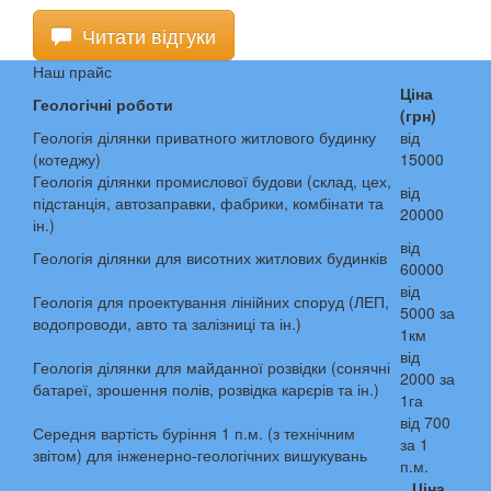
Читати відгуки
Наш прайс
Ціна
Геологічні роботи
(грн)
Геологія ділянки приватного житлового будинку
від
(котеджу)
15000
Геологія ділянки промислової будови (склад, цех,
від
підстанція, автозаправки, фабрики, комбінати та
20000
ін.)
від
Геологія ділянки для висотних житлових будинків
60000
від
Геологія для проектування лінійних споруд (ЛЕП,
5000 за
водопроводи, авто та залізниці та ін.)
1км
від
Геологія ділянки для майданної розвідки (сонячні
2000 за
батареї, зрошення полів, розвідка карєрів та ін.)
1га
від 700
Середня вартість буріння 1 п.м. (з технічним
за 1
звітом) для інженерно-геологічних вишукувань
п.м.
Ціна