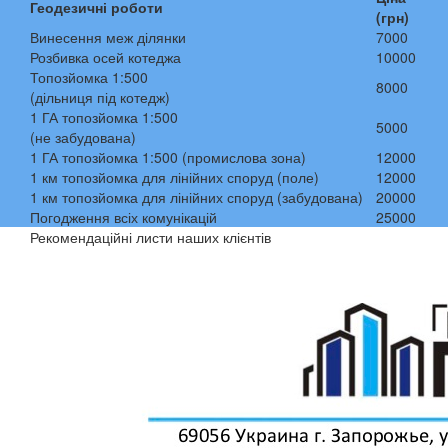
Геодезичні роботи
(грн)
Винесення меж ділянки
7000
Розбивка осей котеджа
10000
Топозйомка 1:500
8000
(дільниця під котедж)
1 ГА топозйомка 1:500
5000
(не забудована)
1 ГА топозйомка 1:500 (промислова зона)
12000
1 км топозйомка для лінійних споруд (поле)
12000
1 км топозйомка для лінійних споруд (забудована)
20000
Погодження всіх комунікацій
25000
Рекомендаційні листи наших клієнтів