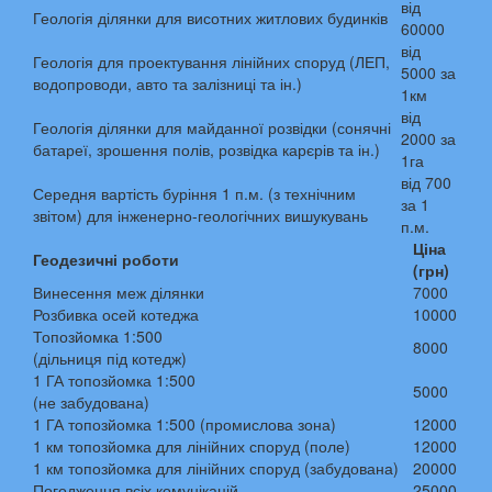
від
Геологія ділянки для висотних житлових будинків
60000
від
Геологія для проектування лінійних споруд (ЛЕП,
5000 за
водопроводи, авто та залізниці та ін.)
1км
від
Геологія ділянки для майданної розвідки (сонячні
2000 за
батареї, зрошення полів, розвідка карєрів та ін.)
1га
від 700
Середня вартість буріння 1 п.м. (з технічним
за 1
звітом) для інженерно-геологічних вишукувань
п.м.
Ціна
Геодезичні роботи
(грн)
Винесення меж ділянки
7000
Розбивка осей котеджа
10000
Топозйомка 1:500
8000
(дільниця під котедж)
1 ГА топозйомка 1:500
5000
(не забудована)
1 ГА топозйомка 1:500 (промислова зона)
12000
1 км топозйомка для лінійних споруд (поле)
12000
1 км топозйомка для лінійних споруд (забудована)
20000
Погодження всіх комунікацій
25000