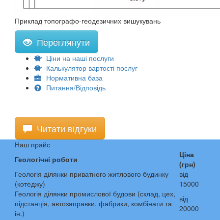
Приклад топографо-геодезичних вишукувань
Переглянути
Ціни на наші послуги
Калькулятор вартості послуг
Нормативна база
Питання/Відповідь
Читати відгуки
Наш прайс
Ціна
Геологічні роботи
(грн)
Геологія ділянки приватного житлового будинку
від
(котеджу)
15000
Геологія ділянки промислової будови (склад, цех,
від
підстанція, автозаправки, фабрики, комбінати та
20000
ін.)