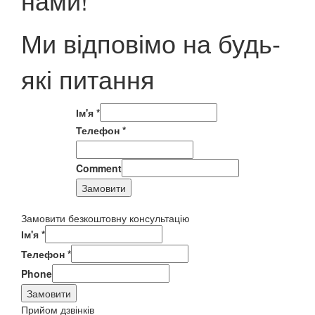
Ми відповімо на будь-
які питання
Ім'я
*
Телефон
*
Comment
Замовити
Замовити безкоштовну консультацію
Ім'я
*
Телефон
*
Phone
Замовити
Прийом дзвінків