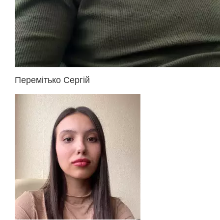
Перемітько Сергій