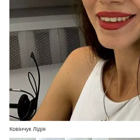
Ковінчук Лідія