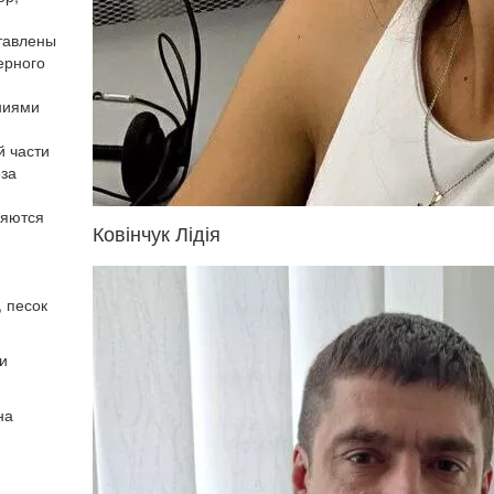
тавлены
ерного
ниями
й части
еза
ляются
Ковінчук Лідія
, песок
и
на