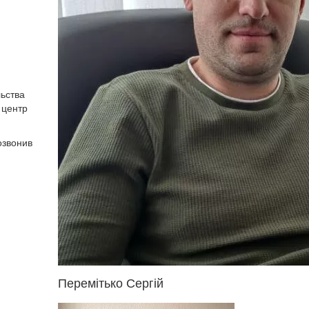
ьства
 центр
озвонив
Перемітько Сергій