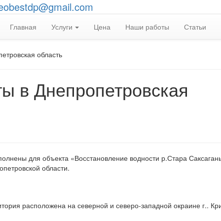
eobestdp@gmail.com
Главная
Услуги
Цена
Наши работы
Статьи
петровская область
ты в Днепропетровская
полнены для объекта «Восстановление водности р.Стара Саксагань
опетровской области.
ория расположена на северной и северо-западной окраине г.. Кр