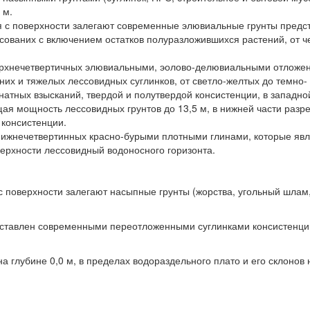
 м.
ия с поверхности залегают современные элювиальные грунты предс
сованих с включением остатков полуразложившихся растений, от ч
ерхнечетвертичных элювиальными, эолово-делювиальными отложе
их и тяжелых лессовидных суглинков, от светло-желтых до темно-
натных взысканий, твердой и полутвердой консистенции, в западно
щая мощность лессовидных грунтов до 13,5 м, в нижней части разр
 консистенции.
нижнечетвертинных красно-бурыми плотными глинами, которые яв
ерхности лессовидный водоносного горизонта.
с поверхности залегают насыпные грунты (жорства, угольный шлам
едставлен современными переотложенными суглинками консистенци
а глубине 0,0 м, в пределах водораздельного плато и его склонов 