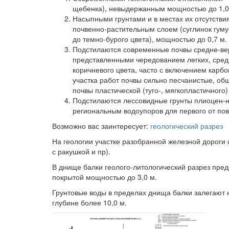
щебенка), невыдержанным мощностью до 1,0
Насыпными грунтами и в местах их отсутств
почвенно-растительным слоем (суглинок гуму
до темно-бурого цвета), мощностью до 0,7 м.
Подстилаются современные почвы средне-в
представленными чередованием легких, средн
коричневого цвета, часто с включением карбо
участка работ почвы сильно песчанистые, об
почвы пластической (туго-, мягкопластичного)
Подстилаются лессовидные грунты плиоцен-
региональным водоупоров для первого от пов
Возможно вас заинтересует:
геологический разрез
На геологии участке разобранной железной дороги 
с ракушкой и пр).
В днище балки геолого-литологический разрез пр
покрытой мощностью до 3,0 м.
Грунтовые воды в пределах днища балки залегают н
глубине более 10,0 м.