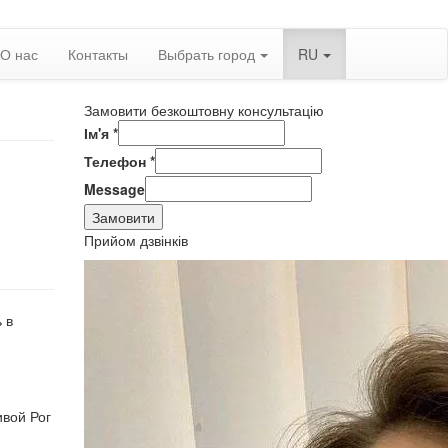
О нас
Контакты
Выбрать город
RU
Замовити безкоштовну консультацію
Ім'я
*
Телефон
*
Message
Замовити
Прийом дзвінків
 в
ивой Рог