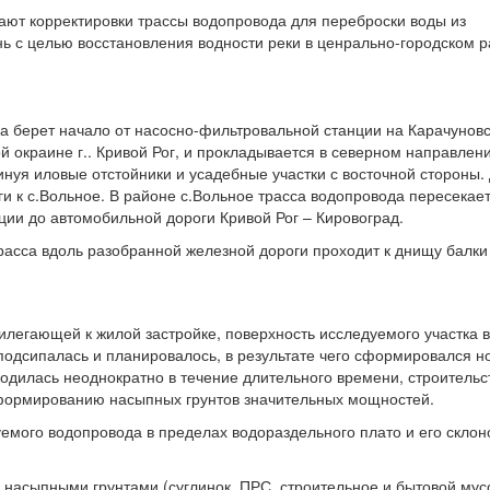
ют корректировки трассы водопровода для переброски воды из
ь с целью восстановления водности реки в ценрально-городском р
а берет начало от насосно-фильтровальной станции на Карачунов
 окраине г.. Кривой Рог, и прокладывается в северном направлени
инуя иловые отстойники и усадебные участки с восточной стороны.
и к с.Вольное. В районе с.Вольное трасса водопровода пересекае
ции до автомобильной дороги Кривой Рог – Кировоград.
расса вдоль разобранной железной дороги проходит к днищу балки
илегающей к жилой застройке, поверхность исследуемого участка в
подсипалась и планировалось, в результате чего сформировался н
одилась неоднократно в течение длительного времени, строительс
формированию насыпных грунтов значительных мощностей.
уемого водопровода в пределах водораздельного плато и его склон
асыпными грунтами (суглинок, ПРС, строительное и бытовой мус