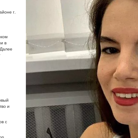
айоне г.
ском
и в
 Далее
т
овый
тво и
ов с
ор,