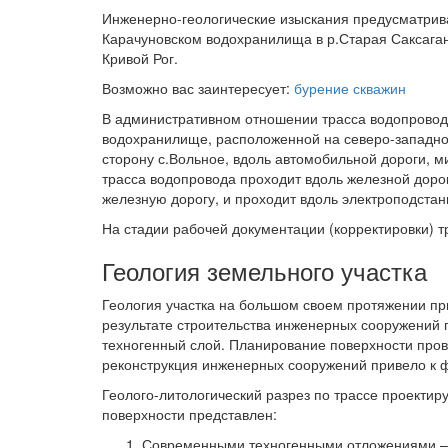
Инженерно-геологические изыскания предусматрива
Карачуновском водохранилища в р.Старая Саксаган
Кривой Рог.
Возможно вас заинтересует:
бурение скважин
В административном отношении трасса водопровод
водохранилище, расположенной на северо-западной
сторону с.Вольное, вдоль автомобильной дороги, м
трасса водопровода проходит вдоль железной дорог
железную дорогу, и проходит вдоль электроподстан
На стадии рабочей документации (корректировки) т
Геология земельного участка
Геология участка на большом своем протяжении пр
результате строительства инженерных сооружений 
техногенный слой. Планирование поверхности пров
реконструкция инженерных сооружений привело к 
Геолого-литологический разрез по трассе проектир
поверхности представлен:
Современными техногенными отложениями – н