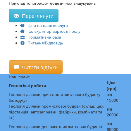
Приклад топографо-геодезичних вишукувань
Переглянути
Ціни на наші послуги
Калькулятор вартості послуг
Нормативна база
Питання/Відповідь
Читати відгуки
Наш прайс
Ціна
Геологічні роботи
(грн)
Геологія ділянки приватного житлового будинку
від
(котеджу)
15000
Геологія ділянки промислової будови (склад, цех,
від
підстанція, автозаправки, фабрики, комбінати та
20000
ін.)
від
Геологія ділянки для висотних житлових будинків
60000