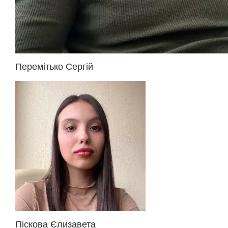
Перемітько Сергій
Піскова Єлизавета