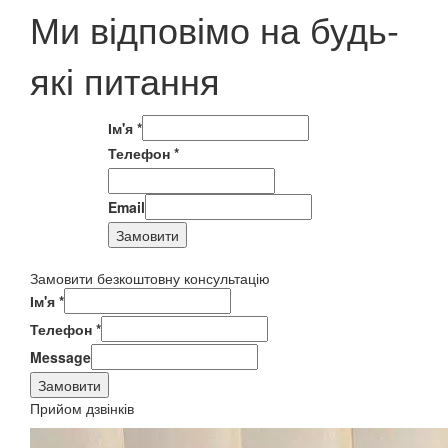
Ми відповімо на будь-
які питання
Ім'я
*
Телефон
*
Email
Замовити
Замовити безкоштовну консультацію
Ім'я
*
Телефон
*
Message
Замовити
Прийом дзвінків