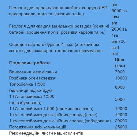
від
Геологія для проектування лінійних споруд (ЛЕП,
5000 за
водопроводи, авто та залізниці та ін.)
1км
від
Геологія ділянки для майданної розвідки (сонячні
2000 за
батареї, зрошення полів, розвідка карєрів та ін.)
1га
від 700
Середня вартість буріння 1 п.м. (з технічним
за 1
звітом) для інженерно-геологічних вишукувань
п.м.
Ціна
Геодезичні роботи
(грн)
Винесення меж ділянки
7000
Розбивка осей котеджа
10000
Топозйомка 1:500
8000
(дільниця під котедж)
1 ГА топозйомка 1:500
5000
(не забудована)
1 ГА топозйомка 1:500 (промислова зона)
12000
1 км топозйомка для лінійних споруд (поле)
12000
1 км топозйомка для лінійних споруд (забудована)
20000
Погодження всіх комунікацій
25000
Рекомендаційні листи наших клієнтів