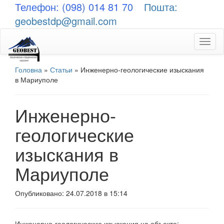
Телефон: (098) 014 81 70
Пошта:
geobestdp@gmail.com
Toggl
naviga
Головна
»
Статьи
»
Инженерно-геологические изыскания
в Мариуполе
Инженерно-
геологические
изыскания в
Мариуполе
Опубликовано: 24.07.2018 в 15:14
Инженерно-геологические изыскания на объекте: