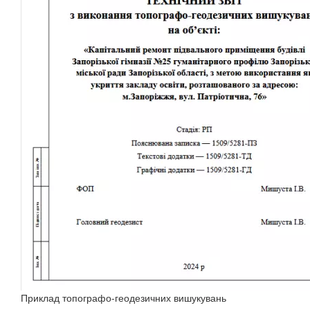
Приклад топографо-геодезичних вишукувань