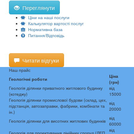
Переглянути
Ціни на наші послуги
Калькулятор вартості послуг
Нормативна база
Питання/Відповідь
Читати відгуки
Наш прайс
Ціна
Геологічні роботи
(грн)
Геологія ділянки приватного житлового будинку
від
(котеджу)
15000
Геологія ділянки промислової будови (склад, цех,
від
підстанція, автозаправки, фабрики, комбінати та
20000
ін.)
від
Геологія ділянки для висотних житлових будинків
60000
від
Геологія для проектування лінійних споруд (ЛЕП,