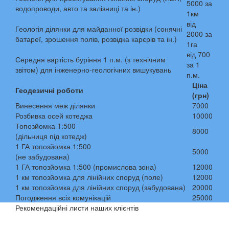
5000 за
водопроводи, авто та залізниці та ін.)
1км
від
Геологія ділянки для майданної розвідки (сонячні
2000 за
батареї, зрошення полів, розвідка карєрів та ін.)
1га
від 700
Середня вартість буріння 1 п.м. (з технічним
за 1
звітом) для інженерно-геологічних вишукувань
п.м.
Ціна
Геодезичні роботи
(грн)
Винесення меж ділянки
7000
Розбивка осей котеджа
10000
Топозйомка 1:500
8000
(дільниця під котедж)
1 ГА топозйомка 1:500
5000
(не забудована)
1 ГА топозйомка 1:500 (промислова зона)
12000
1 км топозйомка для лінійних споруд (поле)
12000
1 км топозйомка для лінійних споруд (забудована)
20000
Погодження всіх комунікацій
25000
Рекомендаційні листи наших клієнтів