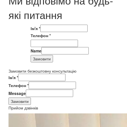
Ми відповімо на будь-
які питання
Ім'я
*
Телефон
*
Name
Замовити
Замовити безкоштовну консультацію
Ім'я
*
Телефон
*
Message
Замовити
Прийом дзвінків