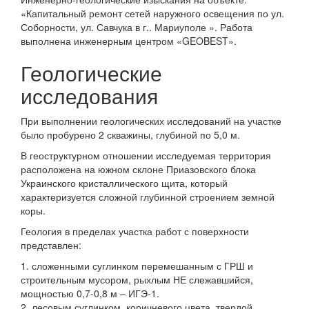
«Капитальный ремонт сетей наружного освещения по ул.
Соборности, ул. Савчука в г.. Мариуполе ». Работа
выполнена инженерным центром «GEOBEST».
Геологические
исследования
При выполнении геологических исследований на участке
было пробурено 2 скважины, глубиной по 5,0 м.
В геоструктурном отношении исследуемая территория
расположена на южном склоне Приазовского блока
Украинского кристаллического щита, который
характеризуется сложной глубинной строением земной
коры.
Геология в пределах участка работ с поверхности
представлен:
1. сложенными суглинком перемешанным с ГРШ и
строительным мусором, рыхлым НЕ слежавшийся,
мощностью 0,7-0,8 м – ИГЭ-1.
2. лесовым суглинком, коричневого цвета, твердой