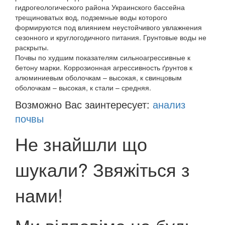
гидрогеологического района Украинского бассейна
трещиноватых вод, подземные воды которого
формируются под влиянием неустойчивого увлажнения
сезонного и круглогодичного питания. Грунтовые воды не
раскрыты.
Почвы по худшим показателям сильноагрессивные к
бетону марки. Коррозионная агрессивность ґрунтов к
алюминиевым оболочкам – высокая, к свинцовым
оболочкам – высокая, к стали – средняя.
Возможно Вас заинтересует:
анализ
почвы
Не знайшли що
шукали? Звяжіться з
нами!