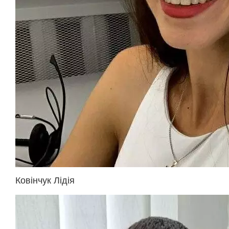
Ковінчук Лідія