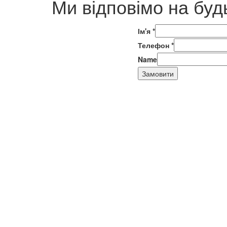
Ми відповімо на буд
Ім'я
*
Телефон
*
Name
Замовити