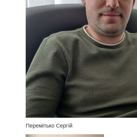
Перемітько Сергій