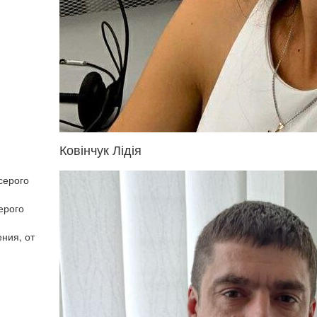
Ковінчук Лідія
серого
ерого
ния, от