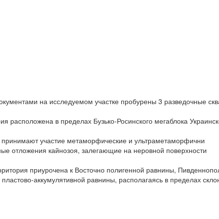
окументами на исследуемом участке пробурены 3 разведочные ск
ия расположена в пределах Бузько-Росинского мегаблока Украинск
и принимают участие метаморфические и ультраметаморфични
ные отложения кайнозоя, залегающие на неровной поверхности
ритория приурочена к Восточно полигенной равнины, Пивденнопо
 пластово-аккумулятивной равнины, располагаясь в пределах скло