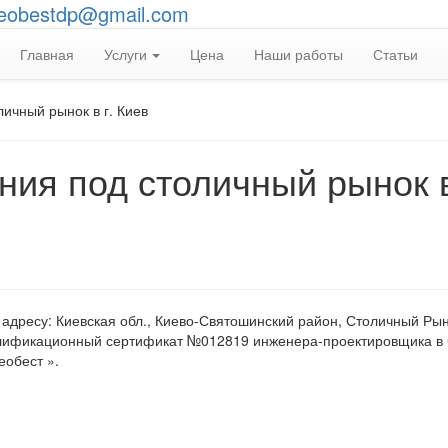
eobestdp@gmail.com
Главная
Услуги
Цена
Наши работы
Статьи
ичный рынок в г. Киев
ия под столичный рынок в
адресу: Киевская обл., Киево-Святошинский район, Столичный Рын
лификационный сертификат №012819 инженера-проектировщика в 
еобест ».