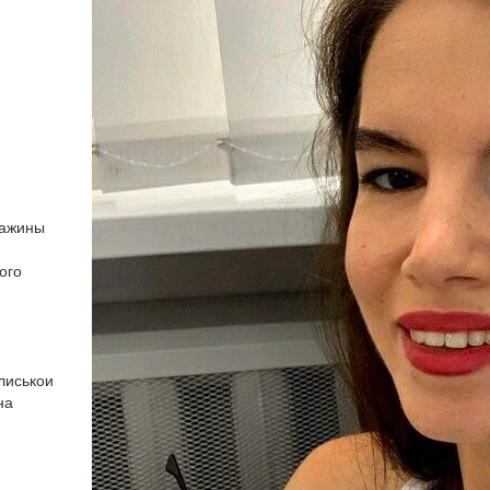
важины
ого
лиськои
на