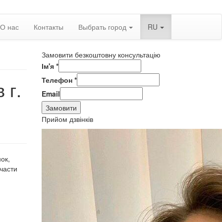
О нас
Контакты
Выбрать город
RU
Замовити безкоштовну консультацію
Ім'я
*
Телефон
*
 г.
Email
Замовити
Прийом дзвінків
ок,
части