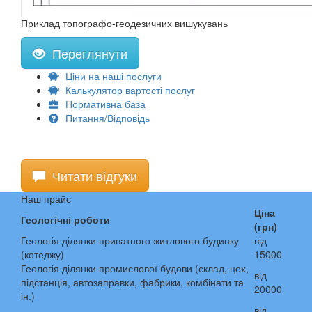
Приклад топографо-геодезичних вишукувань
Переглянути
Ціни на наші послуги
Калькулятор вартості послуг
Нормативна база
Питання/Відповідь
Читати відгуки
Наш прайс
Ціна
Геологічні роботи
(грн)
Геологія ділянки приватного житлового будинку
від
(котеджу)
15000
Геологія ділянки промислової будови (склад, цех,
від
підстанція, автозаправки, фабрики, комбінати та
20000
ін.)
від