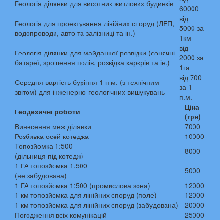
Геологія ділянки для висотних житлових будинків
60000
від
Геологія для проектування лінійних споруд (ЛЕП,
5000 за
водопроводи, авто та залізниці та ін.)
1км
від
Геологія ділянки для майданної розвідки (сонячні
2000 за
батареї, зрошення полів, розвідка карєрів та ін.)
1га
від 700
Середня вартість буріння 1 п.м. (з технічним
за 1
звітом) для інженерно-геологічних вишукувань
п.м.
Ціна
Геодезичні роботи
(грн)
Винесення меж ділянки
7000
Розбивка осей котеджа
10000
Топозйомка 1:500
8000
(дільниця під котедж)
1 ГА топозйомка 1:500
5000
(не забудована)
1 ГА топозйомка 1:500 (промислова зона)
12000
1 км топозйомка для лінійних споруд (поле)
12000
1 км топозйомка для лінійних споруд (забудована)
20000
Погодження всіх комунікацій
25000