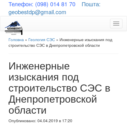
Телефон: (098) 014 81 70
Пошта:
geobestdp@gmail.com
Toggl
naviga
Головна
»
Геология СЭС
»
Инженерные изыскания под
строительство СЭС в Днепропетровской области
Инженерные
изыскания под
строительство СЭС в
Днепропетровской
области
Опубликовано: 04.04.2019 в 17:20