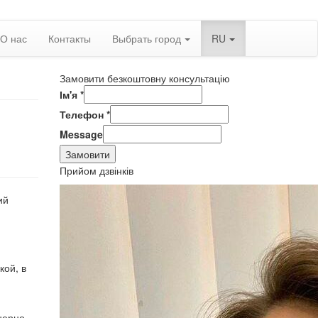
О нас
Контакты
Выбрать город
RU
Замовити безкоштовну консультацію
Ім'я
*
Телефон
*
Message
Замовити
Прийом дзвінків
ий
кой, в
нерно-