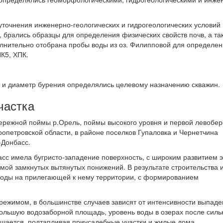
уточнения инженерно-геологических и гидрогеологических условий
н, брались образцы для определения физических свойств почв, а та
лнительно отобрана пробы воды из оз. Филипповой для определе
ПК5, ХПК.
а и диаметр бурения определялись целевому назначению скважин.
частка
ережной поймы р.Орель, поймы высокого уровня и первой левобе
опетровской области, в районе поселков Гупаловка и Чернетчина
-Донбасс.
асс имела бугристо-западение поверхность, с широким развитием 
мой замкнутых вытянутых понижений. В результате строительства 
воды на прилегающей к нему территории, с формированием
ежимом, в большинстве случаев зависят от интенсивности выпаде
ольшую водозаборной площадь, уровень воды в озерах после силь
ышается, подтапливая приусадебные участки и жилые дома.