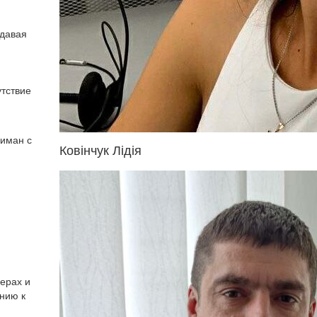
здавая
утствие
Лиман с
Ковінчук Лідія
зерах и
ению к