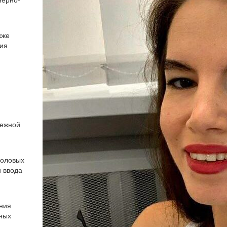
кже
ния
режной
эоловых
и ввода
ния
ных