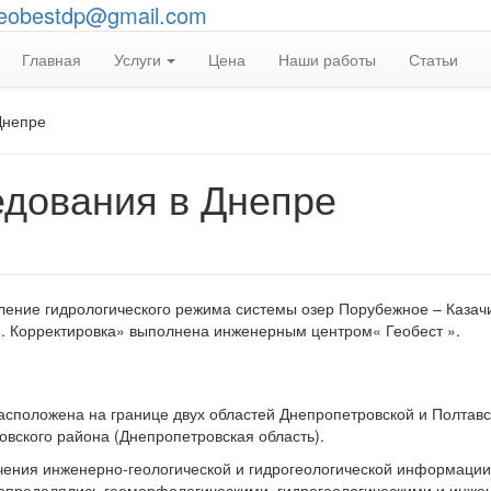
eobestdp@gmail.com
Главная
Услуги
Цена
Наши работы
Статьи
Днепре
едования в Днепре
ение гидрологического режима системы озер Порубежное – Казач
и. Корректировка» выполнена инженерным центром« Геобест ».
асположена на границе двух областей Днепропетровской и Полтавс
овского района (Днепропетровская область).
чения инженерно-геологической и гидрогеологической информации
 определялись геоморфологическими, гидрогеологическими и инже