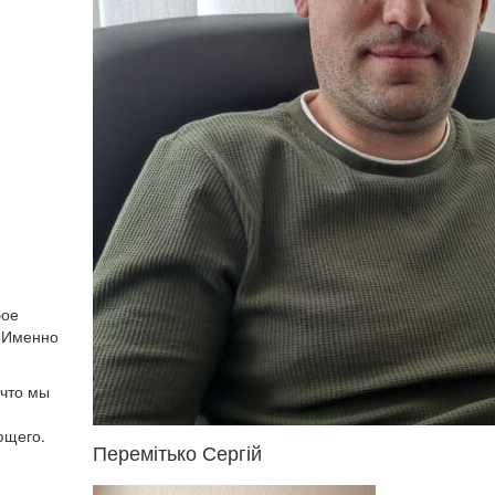
бое
. Именно
 что мы
ющего.
Перемітько Сергій