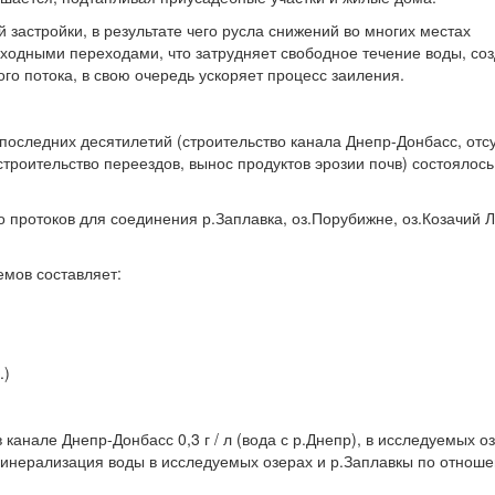
 застройки, в результате чего русла снижений во многих местах
одными переходами, что затрудняет свободное течение воды, со
го потока, в свою очередь ускоряет процесс заиления.
последних десятилетий (строительство канала Днепр-Донбасс, отс
троительство переездов, вынос продуктов эрозии почв) состоялось
 протоков для соединения р.Заплавка, оз.Порубижне, оз.Козачий 
мов составляет:
.)
 в канале Днепр-Донбасс 0,3 г / л (вода с р.Днепр), в исследуемых о
 минерализация воды в исследуемых озерах и р.Заплавкы по отнош