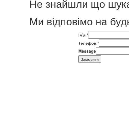
Не знайшли що шука
Ми відповімо на буд
Ім'я
*
Телефон
*
Message
Замовити