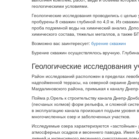
геологическими условиями.
Геологические исследования проводились с целью 
пробурены 8 скважин глубиной по 4,0 м. Из скважи
проба подземной воды на химический анализ. Допо
химического состава, тяжелых металлов, а также Б
Возможно вас заинтересует:
бурение скважин
Бурение скважин осуществлялось вручную. Глубин
Геологические исследования у
Район исследований расположен в пределах левоб
надпойменной террасы, на северной окраине Днепр
Магдалиновского района, примыкая к каналу Днепр
Пойма р.Орель к строительству канала Днепр-Донб
(песчаных холмов) форм рельефа, и сложной систе
в эксплуатацию канала произошел подъем уровня 
многочисленных озер и заболоченных участков.
Исследуемые озера характеризуются «застойным» р
атмосферных осадков и весеннего паводка. Имея б
ливней и интенсивного весеннего снеготаяния пов