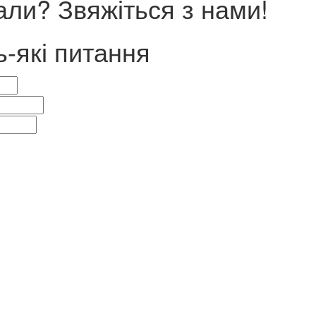
ли? Звяжіться з нами!
ь-які питання