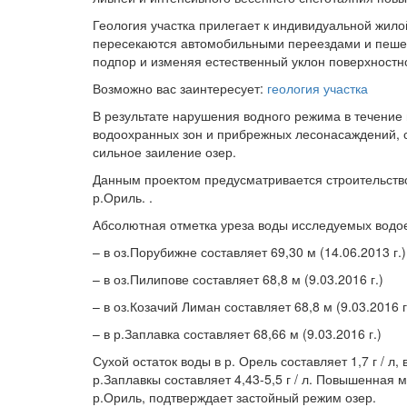
Геология участка прилегает к индивидуальной жилой
пересекаются автомобильными переездами и пешех
подпор и изменяя естественный уклон поверхностно
Возможно вас заинтересует:
геология участка
В результате нарушения водного режима в течение 
водоохранных зон и прибрежных лесонасаждений, с
сильное заиление озер.
Данным проектом предусматривается строительство
р.Ориль. .
Абсолютная отметка уреза воды исследуемых водое
– в оз.Порубижне составляет 69,30 м (14.06.2013 г.)
– в оз.Пилипове составляет 68,8 м (9.03.2016 г.)
– в оз.Козачий Лиман составляет 68,8 м (9.03.2016 г
– в р.Заплавка составляет 68,66 м (9.03.2016 г.)
Сухой остаток воды в р. Орель составляет 1,7 г / л,
р.Заплавкы составляет 4,43-5,5 г / л. Повышенная
р.Ориль, подтверждает застойный режим озер.